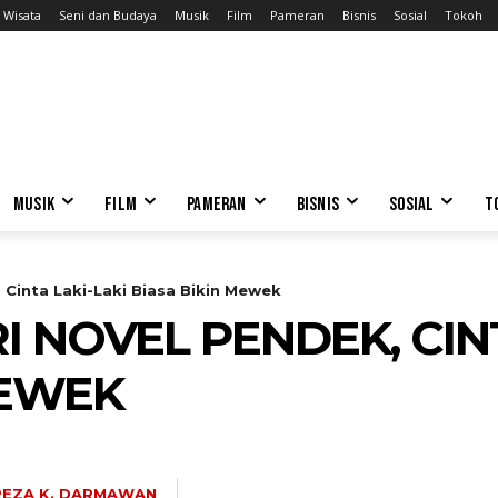
Wisata
Seni dan Budaya
Musik
Film
Pameran
Bisnis
Sosial
Tokoh
MUSIK
FILM
PAMERAN
BISNIS
SOSIAL
T
 Cinta Laki-Laki Biasa Bikin Mewek
 NOVEL PENDEK, CINT
MEWEK
REZA K. DARMAWAN