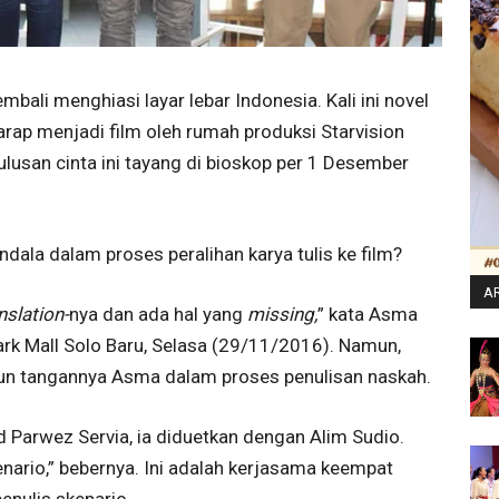
bali menghiasi layar lebar Indonesia. Kali ini novel
arap menjadi film oleh rumah produksi Starvision
ulusan cinta ini tayang di bioskop per 1 Desember
ndala dalam proses peralihan karya tulis ke film?
AR
anslation-
nya dan ada hal yang
missing,
” kata Asma
rk Mall Solo Baru, Selasa (29/11/2016). Namun,
urun tangannya Asma dalam proses penulisan naskah.
 Parwez Servia, ia diduetkan dengan Alim Sudio.
nario,” bebernya. Ini adalah kerjasama keempat
nulis skenario.