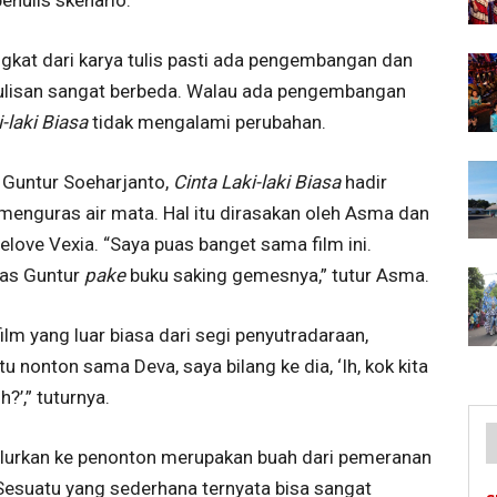
kat dari karya tulis pasti ada pengembangan dan
tulisan sangat berbeda. Walau ada pengembangan
i-laki Biasa
tidak mengalami perubahan.
ra Guntur Soeharjanto,
Cinta Laki-laki Biasa
hadir
menguras air mata. Hal itu dirasakan oleh Asma dan
ove Vexia. “Saya puas banget sama film ini.
as Guntur
pake
buku saking gemesnya,” tutur Asma.
ilm yang luar biasa dari segi penyutradaraan,
 nonton sama Deva, saya bilang ke dia, ‘Ih, kok kita
h?’,” tuturnya.
alurkan ke penonton merupakan buah dari pemeranan
p. Sesuatu yang sederhana ternyata bisa sangat