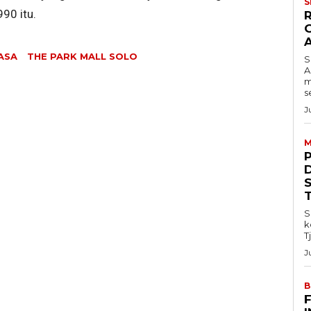
S
990 itu.
IASA
THE PARK MALL SOLO
S
A
m
s
J
M
S
k
T
J
B