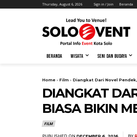
Thursday, August 6, 2026
Sign in / Join
Beranda
BERANDA
WISATA
SENI DAN BUDAYA
Home
Film
Diangkat Dari Novel Pendek,
DIANGKAT DARI
BIASA BIKIN 
FILM
PUBLISHED ON
BY
DECEMBER 6, 2016