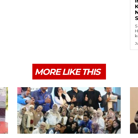
K
S
H
k
J
MORE LIKE THIS