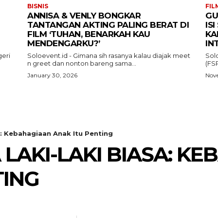
BISNIS
FIL
ANNISA & VENLY BONGKAR
GU
TANTANGAN AKTING PALING BERAT DI
IS
FILM ‘TUHAN, BENARKAH KAU
KA
MENDENGARKU?’
IN
eri
Soloevent.id - Gimana sih rasanya kalau diajak meet
Sol
n greet dan nonton bareng sama...
(FSR
January 30, 2026
Nove