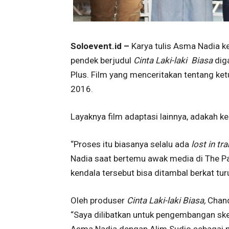
Soloevent.id –
Karya tulis Asma Nadia kem
pendek berjudul
Cinta Laki-laki Biasa
dig
Plus. Film yang menceritakan tentang ket
2016.
Layaknya film adaptasi lainnya, adakah ke
“Proses itu biasanya selalu ada
lost in tr
Nadia saat bertemu awak media di The Pa
kendala tersebut bisa ditambal berkat t
Oleh produser
Cinta Laki-laki Biasa,
Chand
“Saya dilibatkan untuk pengembangan ske
Asma Nadia dengan Alim Sudio sebagai pe