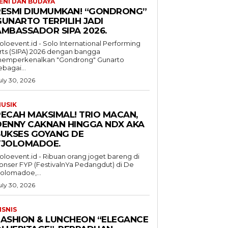
ENI DAN BUDAYA
RESMI DIUMUMKAN! “GONDRONG”
GUNARTO TERPILIH JADI
AMBASSADOR SIPA 2026.
oloevent.id - Solo International Performing
rts (SIPA) 2026 dengan bangga
emperkenalkan "Gondrong" Gunarto
ebagai...
uly 30, 2026
USIK
PECAH MAKSIMAL! TRIO MACAN,
DENNY CAKNAN HINGGA NDX AKA
SUKSES GOYANG DE
TJOLOMADOE.
oloevent.id - Ribuan orang joget bareng di
onser FYP (FestivalnYa Pedangdut) di De
jolomadoe,...
uly 30, 2026
ISNIS
FASHION & LUNCHEON “ELEGANCE