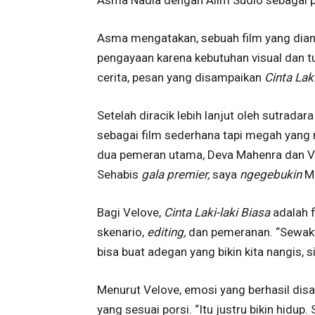
Asma mengatakan, sebuah film yang diang
pengayaan karena kebutuhan visual dan 
cerita, pesan yang disampaikan
Cinta Lak
Setelah diracik lebih lanjut oleh sutrada
sebagai film sederhana tapi megah yang 
dua pemeran utama, Deva Mahenra dan Vel
Sehabis
gala premier,
saya
ngegebukin
M
Bagi Velove,
Cinta Laki-laki Biasa
adalah f
skenario,
editing,
dan pemeranan. “Sewaktu
bisa buat adegan yang bikin kita nangis, si
Menurut Velove, emosi yang berhasil dis
yang sesuai porsi. “Itu justru bikin hidu