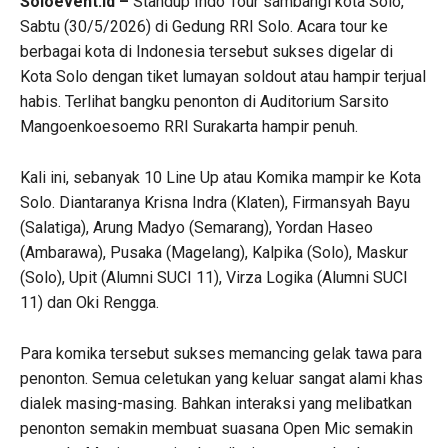
Soloevent.id –
Standup Indo Tour sambangi kota Solo,
Sabtu (30/5/2026) di Gedung RRI Solo. Acara tour ke
berbagai kota di Indonesia tersebut sukses digelar di
Kota Solo dengan tiket lumayan soldout atau hampir terjual
habis. Terlihat bangku penonton di Auditorium Sarsito
Mangoenkoesoemo RRI Surakarta hampir penuh.
Kali ini, sebanyak 10 Line Up atau Komika mampir ke Kota
Solo. Diantaranya Krisna Indra (Klaten), Firmansyah Bayu
(Salatiga), Arung Madyo (Semarang), Yordan Haseo
(Ambarawa), Pusaka (Magelang), Kalpika (Solo), Maskur
(Solo), Upit (Alumni SUCI 11), Virza Logika (Alumni SUCI
11) dan Oki Rengga.
Para komika tersebut sukses memancing gelak tawa para
penonton. Semua celetukan yang keluar sangat alami khas
dialek masing-masing. Bahkan interaksi yang melibatkan
penonton semakin membuat suasana Open Mic semakin