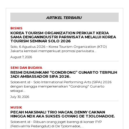
ARTIKEL TERBARU
BISNIS
KOREA TOURISM ORGANIZATION PERKUAT KERJA
SAMA DENGANINDUSTRI PARIWISATA MELALUI KOREA
TOURISM SEMINAR SOLO 2026
Solo, 6 Agustus 2026 – Korea Tourism Organization (KTO)
Jakarta kembali memperkuat promosi pariwisata...
August 7, 2026
SENI DAN BUDAYA
RESMI DIUMUMKAN! “GONDRONG” GUNARTO TERPILIH
JADI AMBASSADOR SIPA 2026.
Soloevent.id - Solo International Performing Arts (SIPA) 2026
dengan bangga memperkenalkan "Gondrong" Gunarto
sebagai...
July 30, 2026
MUSIK
PECAH MAKSIMAL! TRIO MACAN, DENNY CAKNAN
HINGGA NDX AKA SUKSES GOYANG DE TJOLOMADOE.
Soloevent.id - Ribuan orang joget bareng di konser FYP
(FestivalnYa Pedangdut) di De Tjolomadoe,...