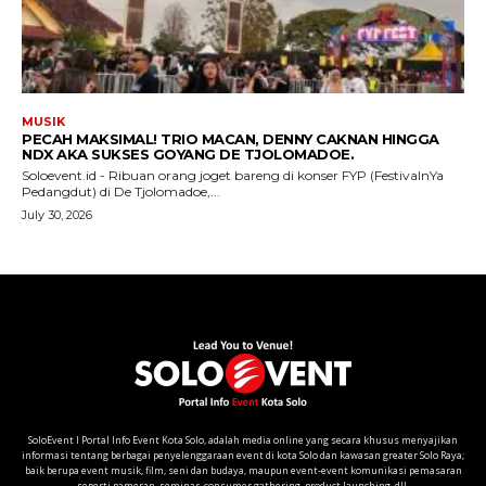
SoloEvent I Portal Info Event Kota Solo, adalah media online yang secara khusus menyajikan
informasi tentang berbagai penyelenggaraan event di kota Solo dan kawasan greater Solo Raya;
baik berupa event musik, film, seni dan budaya, maupun event-event komunikasi pemasaran
seperti pameran, seminar, consumer gathering, product launching, dll.