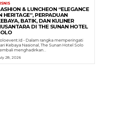
ISNIS
FASHION & LUNCHEON “ELEGANCE
IN HERITAGE”, PERPADUAN
EBAYA, BATIK, DAN KULINER
NUSANTARA DI THE SUNAN HOTEL
SOLO
oloevent.Id - Dalam rangka memperingati
ari Kebaya Nasional, The Sunan Hotel Solo
embali menghadirkan...
uly 28, 2026