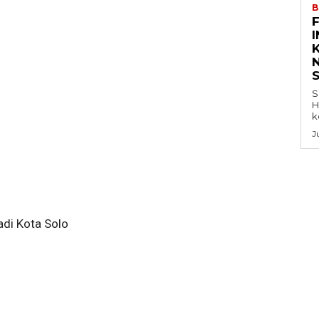
B
K
S
H
k
J
adi Kota Solo