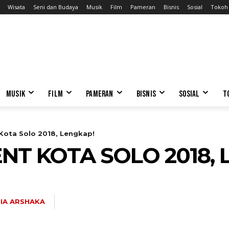
Wisata
Seni dan Budaya
Musik
Film
Pameran
Bisnis
Sosial
Tokoh
MUSIK
FILM
PAMERAN
BISNIS
SOSIAL
T
Kota Solo 2018, Lengkap!
NT KOTA SOLO 2018, 
IA ARSHAKA