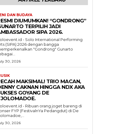
ENI DAN BUDAYA
RESMI DIUMUMKAN! “GONDRONG”
GUNARTO TERPILIH JADI
AMBASSADOR SIPA 2026.
oloevent.id - Solo International Performing
rts (SIPA) 2026 dengan bangga
emperkenalkan "Gondrong" Gunarto
ebagai...
uly 30, 2026
USIK
PECAH MAKSIMAL! TRIO MACAN,
DENNY CAKNAN HINGGA NDX AKA
SUKSES GOYANG DE
TJOLOMADOE.
oloevent.id - Ribuan orang joget bareng di
onser FYP (FestivalnYa Pedangdut) di De
jolomadoe,...
uly 30, 2026