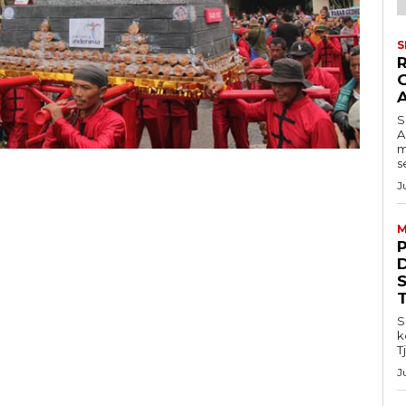
S
S
A
m
s
J
M
S
k
T
J