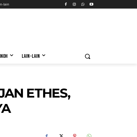
n-lain
OKOH
LAIN-LAIN
JAN ETHES,
YA