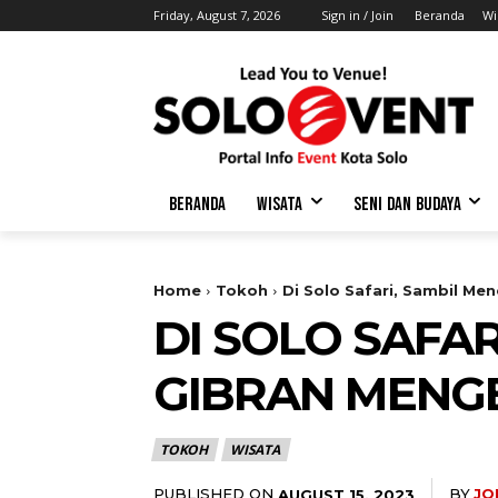
Friday, August 7, 2026
Sign in / Join
Beranda
Wi
BERANDA
WISATA
SENI DAN BUDAYA
Home
Tokoh
Di Solo Safari, Sambil Me
DI SOLO SAFAR
GIBRAN MENG
TOKOH
WISATA
PUBLISHED ON
BY
JO
AUGUST 15, 2023