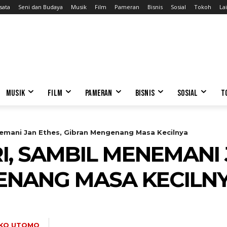
sata
Seni dan Budaya
Musik
Film
Pameran
Bisnis
Sosial
Tokoh
Lai
MUSIK
FILM
PAMERAN
BISNIS
SOSIAL
T
nemani Jan Ethes, Gibran Mengenang Masa Kecilnya
I, SAMBIL MENEMANI 
ENANG MASA KECILN
KO UTOMO