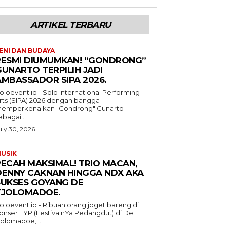
ARTIKEL TERBARU
ENI DAN BUDAYA
RESMI DIUMUMKAN! “GONDRONG”
GUNARTO TERPILIH JADI
AMBASSADOR SIPA 2026.
oloevent.id - Solo International Performing
rts (SIPA) 2026 dengan bangga
emperkenalkan "Gondrong" Gunarto
ebagai...
uly 30, 2026
USIK
PECAH MAKSIMAL! TRIO MACAN,
DENNY CAKNAN HINGGA NDX AKA
SUKSES GOYANG DE
TJOLOMADOE.
oloevent.id - Ribuan orang joget bareng di
onser FYP (FestivalnYa Pedangdut) di De
jolomadoe,...