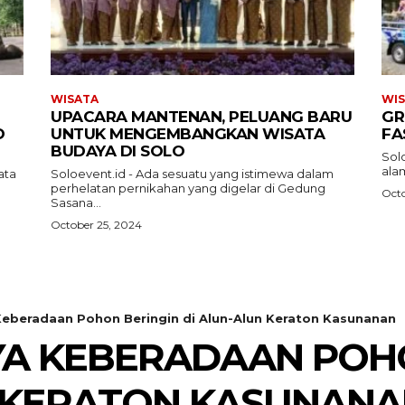
WISATA
WI
UPACARA MANTENAN, PELUANG BARU
GR
O
UNTUK MENGEMBANGKAN WISATA
FA
BUDAYA DI SOLO
Sol
alam
ata
Soloevent.id - Ada sesuatu yang istimewa dalam
perhelatan pernikahan yang digelar di Gedung
Octo
Sasana...
October 25, 2024