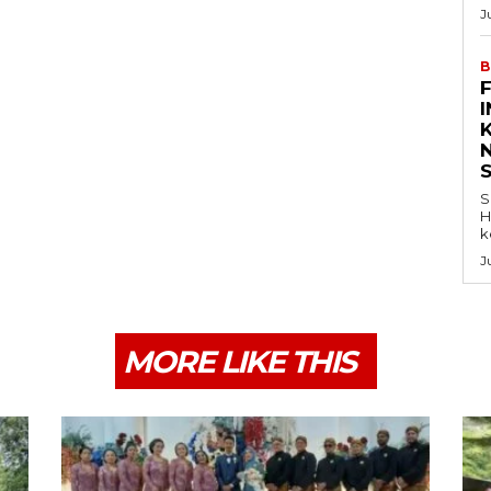
J
B
K
S
H
k
J
MORE LIKE THIS