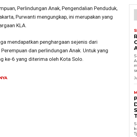
mpuan, Perlindungan Anak, Pengendalian Penduduk,
karta, Purwanti mengungkap, ini merupakan yang
argaan KLA.
S
juga mendapatkan penghargaan sejenis dari
Perempuan dan perlindungan Anak. Untuk yang
S
g ke-6 yang diterima oleh Kota Solo.
A
m
s
NYA
J
M
S
k
T