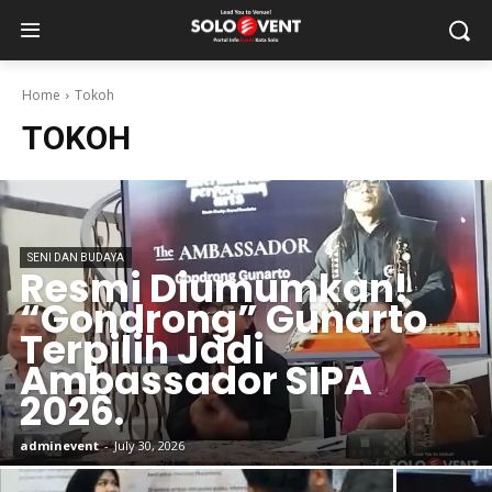
Home
Tokoh
TOKOH
SENI DAN BUDAYA
Resmi Diumumkan!
“Gondrong” Gunarto
Terpilih Jadi
Ambassador SIPA
2026.
adminevent
-
July 30, 2026