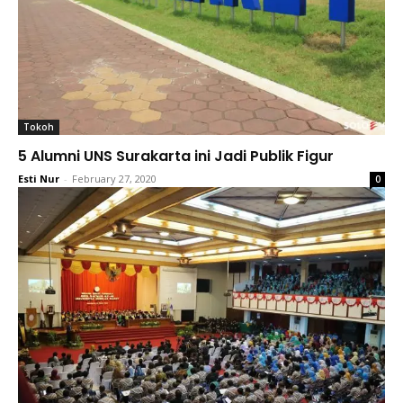
Tokoh
5 Alumni UNS Surakarta ini Jadi Publik Figur
Esti Nur
-
February 27, 2020
0