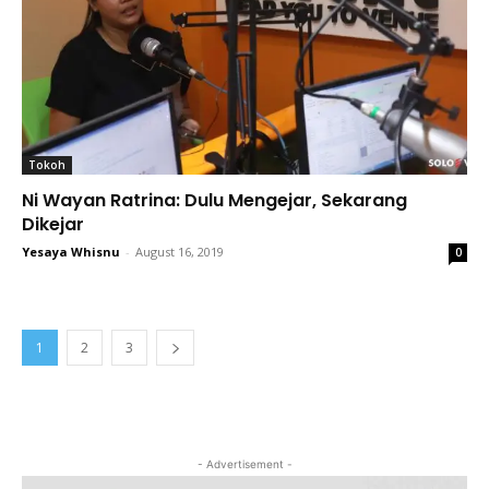
Tokoh
Ni Wayan Ratrina: Dulu Mengejar, Sekarang
Dikejar
Yesaya Whisnu
-
August 16, 2019
0
1
2
3
- Advertisement -