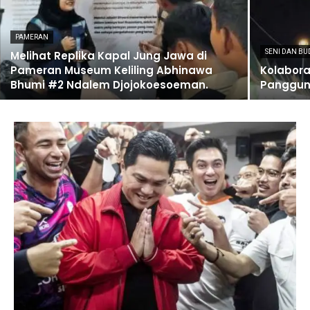
PAMERAN
SENI DAN BU
Melihat Replika Kapal Jung Jawa di
Pameran Museum Keliling Abhinawa
Kolabora
Bhumi #2 Ndalem Djojokoesoeman.
Panggung