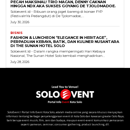
PECAH MAKSIMAL! TRIO MACAN, DENNY CAKNAN
HINGGA NDX AKA SUKSES GOYANG DE TJOLOMADOE.
Soloevent.id - Ribuan orang joget bareng di konser FYP
(FestivalnYa Pedangdut) di De Tjolomadoe,...
July 30, 2026
BISNIS
FASHION & LUNCHEON “ELEGANCE IN HERITAGE”,
PERPADUAN KEBAYA, BATIK, DAN KULINER NUSANTARA
DI THE SUNAN HOTEL SOLO
Soloevent.Id - Dalam rangka memperingati Hari Kebaya
Nasional, The Sunan Hotel Solo kembali menghadirkan...
July 28, 2026
SoloEvent I Portal Info Event Kota Solo, adalah media online yang secara khusus menyajikan
informasi tentang berbagai penyelenggaraan event di kota Solo dan kawasan greater Solo Raya;
baik berupa event musik, film, seni dan budaya, maupun event-event komunikasi pemasaran
seperti pameran, seminar, consumer gathering, product launching, dll.