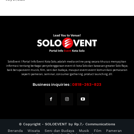
SoloEvent I Portal Info Event Kota Solo, adalah media online yang secara khusus menyajikan
informasi tentang berbagai penyelenggaraan event di kota Solo dan kawasan greater Solo Raya;
baik berupa event musik, film, seni dan budaya, maupun event-event komunikasi pemasaran
seperti pameran, seminar, consumer gathering, product launching, dll.
Business inquiries :
0818-263-823
© Copyright - SOLOEVENT by Rp.7,- Communications
Beranda
Wisata
Seni dan Budaya
Musik
Film
Pameran