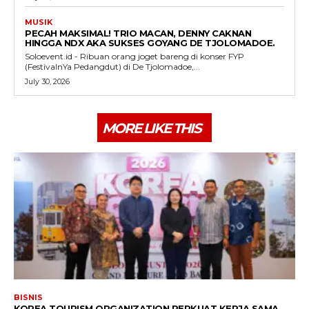
MUSIK
PECAH MAKSIMAL! TRIO MACAN, DENNY CAKNAN
HINGGA NDX AKA SUKSES GOYANG DE TJOLOMADOE.
Soloevent.id - Ribuan orang joget bareng di konser FYP
(FestivalnYa Pedangdut) di De Tjolomadoe,...
July 30, 2026
MORE LIKE THIS
BISNIS
KOREA TOURISM ORGANIZATION PERKUAT KERJA SAMA