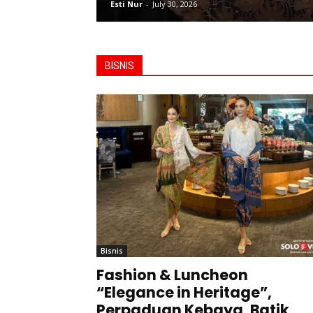
Esti Nur
-
July 30, 2026
BISNIS
Bisnis
Fashion & Luncheon
“Elegance in Heritage”,
Perpaduan Kebaya, Batik,