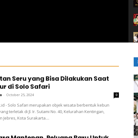
tan Seru yang Bisa Dilakukan Saat
ur di Solo Safari
o
-
October 25, 2024
0
.id - Solo Safari merupakan objek wisata berbentuk kebun
ang terletak di Jl. Ir. Sutami No. 40, Kelurahan Kentingan,
 Jebres, Kota Surakarta....
ra Mantenan, Peluang Baru Untuk