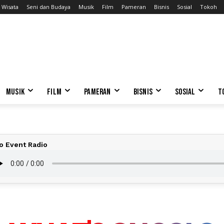
Wisata
Seni dan Budaya
Musik
Film
Pameran
Bisnis
Sosial
Tokoh
MUSIK
FILM
PAMERAN
BISNIS
SOSIAL
T
o Event Radio