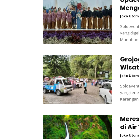
Menge
Joko Utom
Soloevent
yang dige
Manahan S
Grojo
Wisat
Joko Utom
Soloevent
yang terl
Karanganya
Meres
di Air
Joko Utom