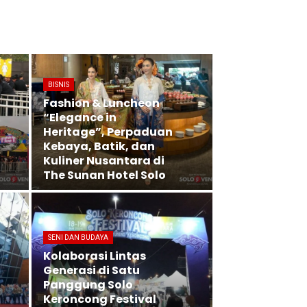
BISNIS
Fashion & Luncheon
“Elegance in
Heritage”, Perpaduan
Kebaya, Batik, dan
Kuliner Nusantara di
The Sunan Hotel Solo
SENI DAN BUDAYA
Kolaborasi Lintas
Generasi di Satu
Panggung Solo
Keroncong Festival