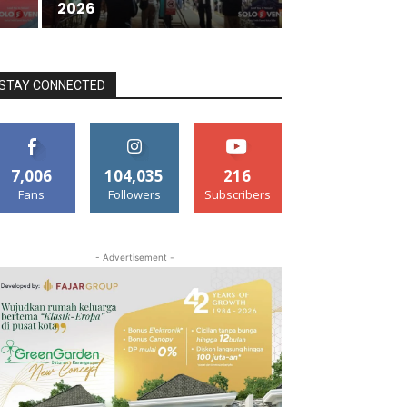
2026
STAY CONNECTED
7,006
104,035
216
Fans
Followers
Subscribers
- Advertisement -