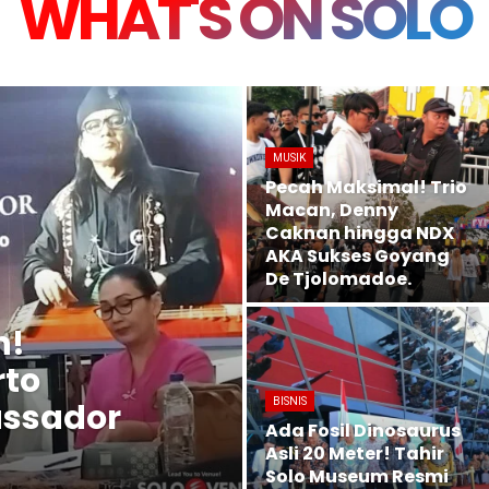
WHAT'S ON SOLO
MUSIK
Pecah Maksimal! Trio
Macan, Denny
Caknan hingga NDX
AKA Sukses Goyang
De Tjolomadoe.
n!
rto
assador
BISNIS
Ada Fosil Dinosaurus
Asli 20 Meter! Tahir
Solo Museum Resmi