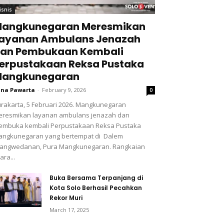
isnis
angkunegaran Meresmikan
ayanan Ambulans Jenazah
an Pembukaan Kembali
erpustakaan Reksa Pustaka
angkunegaran
na Pawarta
-
February 9, 2026
0
rakarta, 5 Februari 2026. Mangkunegaran
resmikan layanan ambulans jenazah dan
embuka kembali Perpustakaan Reksa Pustaka
angkunegaran yang bertempat di Dalem
rangwedanan, Pura Mangkunegaran. Rangkaian
ara...
Buka Bersama Terpanjang di
Kota Solo Berhasil Pecahkan
Rekor Muri
March 17, 2025