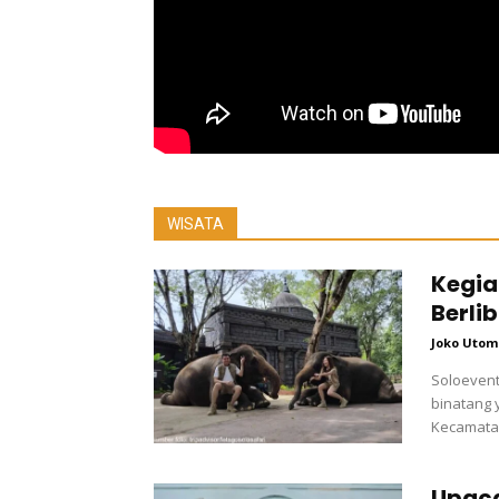
WISATA
Kegia
Berlib
Joko Utom
Soloevent
binatang y
Kecamatan
Upaca