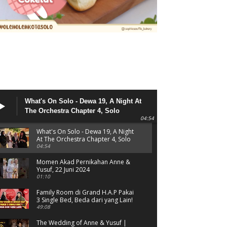
What's On Solo - Dewa 19, A Night At
The Orchestra Chapter 4, Solo
04:54
What's On Solo - Dewa 19, A Night
At The Orchestra Chapter 4, Solo
04:54
Momen Akad Pernikahan Anne &
Yusuf, 22 Juni 2024
01:10
Family Room di Grand H.A.P Pakai
3 Single Bed, Beda dari yang Lain!
49:08
The Wedding of Anne & Yusuf |