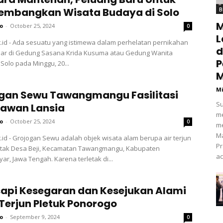
mbangkan Wisata Budaya di Solo
B
M
o
-
October 25, 2024
0
L
.id - Ada sesuatu yang istimewa dalam perhelatan pernikahan
d
lar di Gedung Sasana Krida Kusuma atau Gedung Wanita
P
olo pada Minggu, 20...
M
Mi
gan Sewu Tawangmangu Fasilitasi
Su
awan Lansia
me
o
-
October 25, 2024
0
m
M
.id - Grojogan Sewu adalah objek wisata alam berupa air terjun
P
etak Desa Beji, Kecamatan Tawangmangu, Kabupaten
ac
r, Jawa Tengah. Karena terletak di...
api Kesegaran dan Kesejukan Alami
 Terjun Pletuk Ponorogo
o
-
September 9, 2024
0