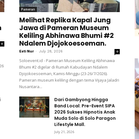
Pameran
Melihat Replika Kapal Jung
h
Jawa di Pameran Museum
Keliling Abhinawa Bhumi #2
Ndalem Djojokoesoeman.
0
Esti Nur
-
July 28, 2026
0
Soloevent.id - Pameran Museum Keliling Abhinawa
26
Bhumi #2 digelar di Rumah Kabudayan Ndalem
Djojokoesoeman, Kamis-Minggu (23-26/7/2026).
Pameran museum keliling dengan tema Vijaya Jaladri
Nusantara...
i
Dari Gambyong Hingga
Band Local: Pre-Event SIPA
2026 Sukses Hipnotis Anak
Muda Solo di Solo Paragon
Lifestyle Mall.
July 21, 2026