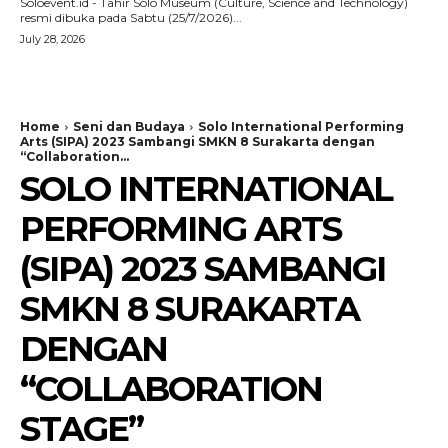
Soloevent.id - Tahir Solo Museum (Culture, Science and Technology)
resmi dibuka pada Sabtu (25/7/2026)...
July 28, 2026