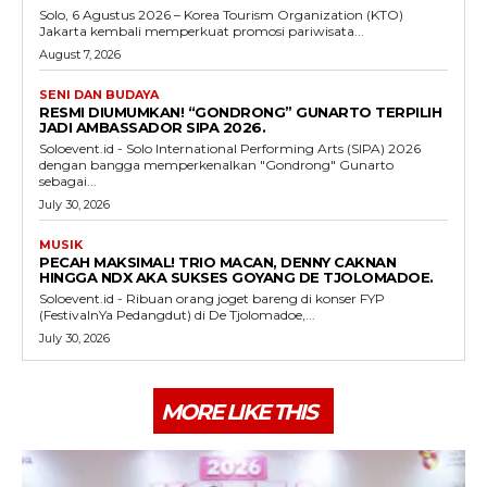
Solo, 6 Agustus 2026 – Korea Tourism Organization (KTO)
Jakarta kembali memperkuat promosi pariwisata...
August 7, 2026
SENI DAN BUDAYA
RESMI DIUMUMKAN! “GONDRONG” GUNARTO TERPILIH
JADI AMBASSADOR SIPA 2026.
Soloevent.id - Solo International Performing Arts (SIPA) 2026
dengan bangga memperkenalkan "Gondrong" Gunarto
sebagai...
July 30, 2026
MUSIK
PECAH MAKSIMAL! TRIO MACAN, DENNY CAKNAN
HINGGA NDX AKA SUKSES GOYANG DE TJOLOMADOE.
Soloevent.id - Ribuan orang joget bareng di konser FYP
(FestivalnYa Pedangdut) di De Tjolomadoe,...
July 30, 2026
MORE LIKE THIS