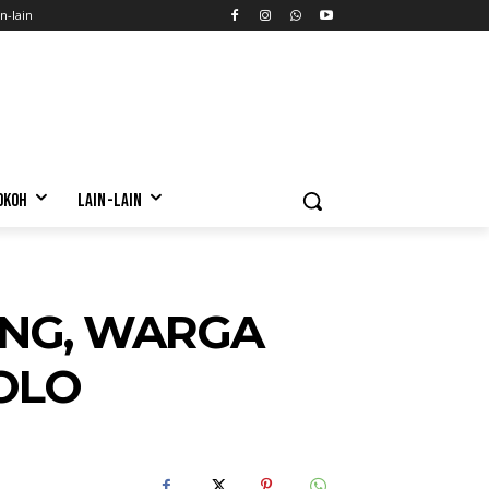
n-lain
OKOH
LAIN-LAIN
ANG, WARGA
OLO