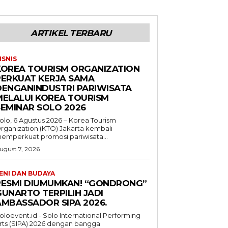
ARTIKEL TERBARU
ISNIS
KOREA TOURISM ORGANIZATION
PERKUAT KERJA SAMA
DENGANINDUSTRI PARIWISATA
MELALUI KOREA TOURISM
SEMINAR SOLO 2026
olo, 6 Agustus 2026 – Korea Tourism
rganization (KTO) Jakarta kembali
emperkuat promosi pariwisata...
ugust 7, 2026
ENI DAN BUDAYA
RESMI DIUMUMKAN! “GONDRONG”
GUNARTO TERPILIH JADI
AMBASSADOR SIPA 2026.
oloevent.id - Solo International Performing
rts (SIPA) 2026 dengan bangga