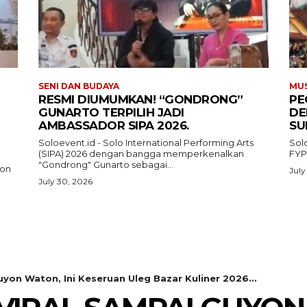
SENI DAN BUDAYA
MUS
RESMI DIUMUMKAN! “GONDRONG”
PE
GUNARTO TERPILIH JADI
DE
AMBASSADOR SIPA 2026.
SU
Soloevent.id - Solo International Performing Arts
Sol
(SIPA) 2026 dengan bangga memperkenalkan
FYP
"Gondrong" Gunarto sebagai...
ion
July
July 30, 2026