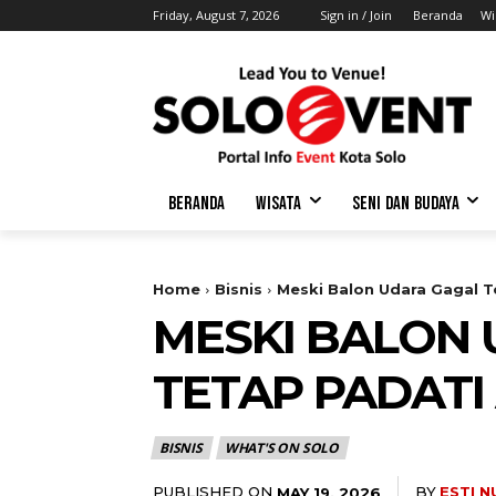
Friday, August 7, 2026
Sign in / Join
Beranda
Wi
BERANDA
WISATA
SENI DAN BUDAYA
Home
Bisnis
Meski Balon Udara Gagal T
MESKI BALON
TETAP PADATI
BISNIS
WHAT'S ON SOLO
PUBLISHED ON
BY
ESTI N
MAY 19, 2026