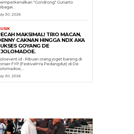
emperkenalkan "Gondrong" Gunarto
ebagai...
uly 30, 2026
USIK
PECAH MAKSIMAL! TRIO MACAN,
DENNY CAKNAN HINGGA NDX AKA
SUKSES GOYANG DE
TJOLOMADOE.
oloevent.id - Ribuan orang joget bareng di
onser FYP (FestivalnYa Pedangdut) di De
jolomadoe,...
uly 30, 2026