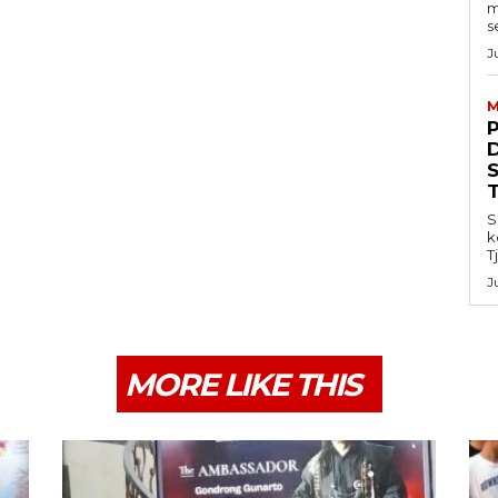
m
s
J
M
S
k
T
J
MORE LIKE THIS