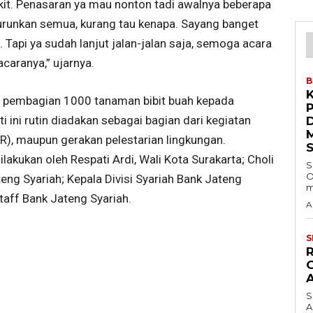
ikit. Penasaran ya mau nonton tadi awalnya beberapa
turunkan semua, kurang tau kenapa. Sayang banget
Tapi ya sudah lanjut jalan-jalan saja, semoga acara
acaranya,” ujarnya.
B
da pembagian 1000 tanaman bibit buah kepada
i ini rutin diadakan sebagai bagian dari kegiatan
CSR), maupun gerakan pelestarian lingkungan.
lakukan oleh Respati Ardi, Wali Kota Surakarta; Choli
S
O
ng Syariah; Kepala Divisi Syariah Bank Jateng
m
taff Bank Jateng Syariah.
A
S
S
A