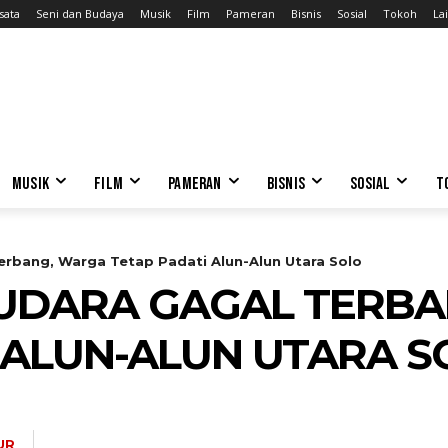
sata
Seni dan Budaya
Musik
Film
Pameran
Bisnis
Sosial
Tokoh
Lai
MUSIK
FILM
PAMERAN
BISNIS
SOSIAL
T
erbang, Warga Tetap Padati Alun-Alun Utara Solo
 UDARA GAGAL TERB
 ALUN-ALUN UTARA S
UR