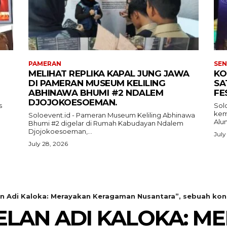
PAMERAN
SEN
MELIHAT REPLIKA KAPAL JUNG JAWA
KO
DI PAMERAN MUSEUM KELILING
SA
ABHINAWA BHUMI #2 NDALEM
FE
DJOJOKOESOEMAN.
s
Sol
kemb
Soloevent.id - Pameran Museum Keliling Abhinawa
Alun
Bhumi #2 digelar di Rumah Kabudayan Ndalem
Djojokoesoeman,...
July
July 28, 2026