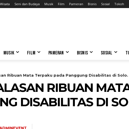
Wisata
Seni dan Budaya
Musik
Film
Pameran
Bisnis
Sosial
Tokoh
MUSIK
FILM
PAMERAN
BISNIS
SOSIAL
T
asan Ribuan Mata Terpaku pada Panggung Disabilitas di Solo.
 ALASAN RIBUAN MAT
G DISABILITAS DI SO
ADMINEVENT