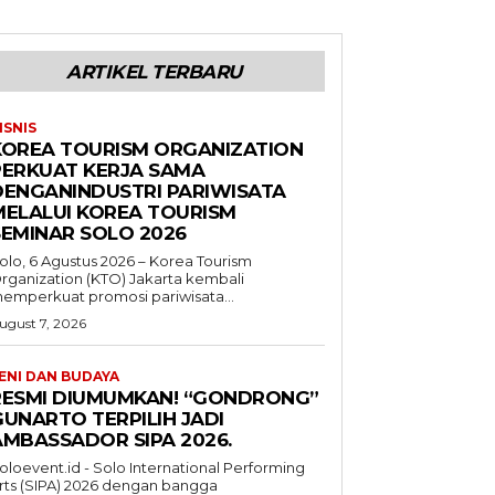
ARTIKEL TERBARU
ISNIS
KOREA TOURISM ORGANIZATION
PERKUAT KERJA SAMA
DENGANINDUSTRI PARIWISATA
MELALUI KOREA TOURISM
SEMINAR SOLO 2026
olo, 6 Agustus 2026 – Korea Tourism
rganization (KTO) Jakarta kembali
emperkuat promosi pariwisata...
ugust 7, 2026
ENI DAN BUDAYA
RESMI DIUMUMKAN! “GONDRONG”
GUNARTO TERPILIH JADI
AMBASSADOR SIPA 2026.
oloevent.id - Solo International Performing
rts (SIPA) 2026 dengan bangga