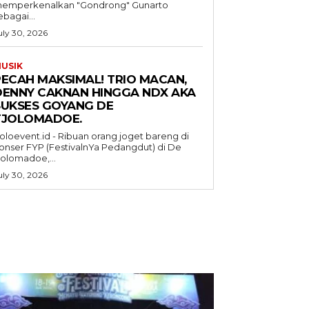
emperkenalkan "Gondrong" Gunarto
ebagai...
uly 30, 2026
USIK
PECAH MAKSIMAL! TRIO MACAN,
DENNY CAKNAN HINGGA NDX AKA
SUKSES GOYANG DE
TJOLOMADOE.
oloevent.id - Ribuan orang joget bareng di
onser FYP (FestivalnYa Pedangdut) di De
jolomadoe,...
uly 30, 2026