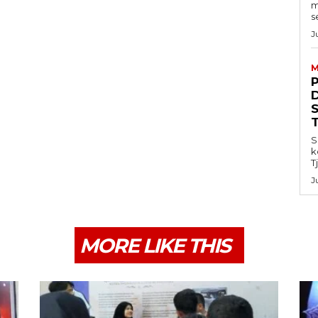
m
s
J
M
S
k
T
J
MORE LIKE THIS