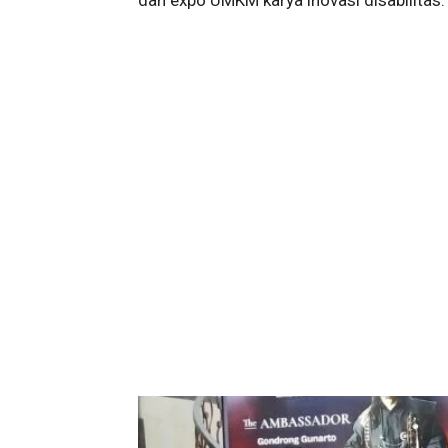
dan expo UMKM karya inovasi disabilitas.