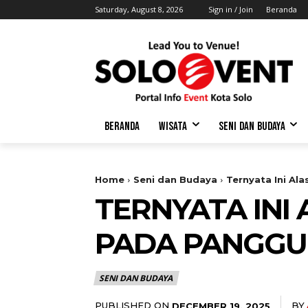
Saturday, August 8, 2026
Sign in / Join
Beranda
BERANDA
WISATA
SENI DAN BUDAYA
Home
Seni dan Budaya
Ternyata Ini Al
TERNYATA INI
PADA PANGGUN
SENI DAN BUDAYA
PUBLISHED ON
BY
DECEMBER 19, 2025