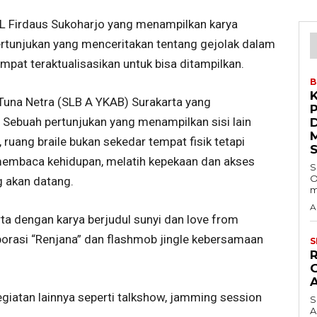
AL Firdaus Sukoharjo yang menampilkan karya
rtunjukan yang menceritakan tentang gejolak dalam
mpat teraktualisasikan untuk bisa ditampilkan.
B
 Tuna Netra (SLB A YKAB) Surakarta yang
 Sebuah pertunjukan yang menampilkan sisi lain
ruang braile bukan sekedar tempat fisik tetapi
membaca kehidupan, melatih kepekaan dan akses
S
O
 akan datang.
m
A
rta dengan karya berjudul sunyi dan love from
borasi “Renjana” dan flashmob jingle kebersamaan
S
egiatan lainnya seperti talkshow, jamming session
S
A