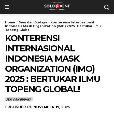
Home
Seni dan Budaya
Konterensi Internasional
Indonesia Mask Organization (IMO) 2025 : Bertukar Ilmu
Topeng Global!
KONTERENSI
INTERNASIONAL
INDONESIA MASK
ORGANIZATION (IMO)
2025 : BERTUKAR ILMU
TOPENG GLOBAL!
SENI DAN BUDAYA
PUBLISHED ON
NOVEMBER 17, 2025