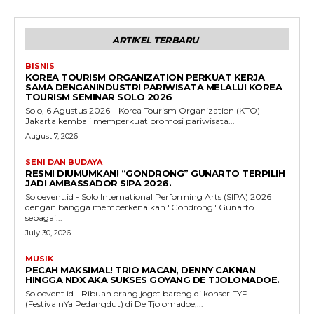
ARTIKEL TERBARU
BISNIS
KOREA TOURISM ORGANIZATION PERKUAT KERJA
SAMA DENGANINDUSTRI PARIWISATA MELALUI KOREA
TOURISM SEMINAR SOLO 2026
Solo, 6 Agustus 2026 – Korea Tourism Organization (KTO)
Jakarta kembali memperkuat promosi pariwisata...
August 7, 2026
SENI DAN BUDAYA
RESMI DIUMUMKAN! “GONDRONG” GUNARTO TERPILIH
JADI AMBASSADOR SIPA 2026.
Soloevent.id - Solo International Performing Arts (SIPA) 2026
dengan bangga memperkenalkan "Gondrong" Gunarto
sebagai...
July 30, 2026
MUSIK
PECAH MAKSIMAL! TRIO MACAN, DENNY CAKNAN
HINGGA NDX AKA SUKSES GOYANG DE TJOLOMADOE.
Soloevent.id - Ribuan orang joget bareng di konser FYP
(FestivalnYa Pedangdut) di De Tjolomadoe,...