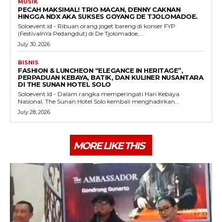
MUSIK
PECAH MAKSIMAL! TRIO MACAN, DENNY CAKNAN
HINGGA NDX AKA SUKSES GOYANG DE TJOLOMADOE.
Soloevent.id - Ribuan orang joget bareng di konser FYP
(FestivalnYa Pedangdut) di De Tjolomadoe,...
July 30, 2026
BISNIS
FASHION & LUNCHEON “ELEGANCE IN HERITAGE”,
PERPADUAN KEBAYA, BATIK, DAN KULINER NUSANTARA
DI THE SUNAN HOTEL SOLO
Soloevent.Id - Dalam rangka memperingati Hari Kebaya
Nasional, The Sunan Hotel Solo kembali menghadirkan...
July 28, 2026
MORE LIKE THIS