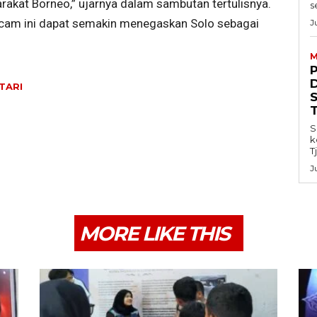
kat Borneo,” ujarnya dalam sambutan tertulisnya.
s
cam ini dapat semakin menegaskan Solo sebagai
J
M
TARI
S
k
T
J
MORE LIKE THIS