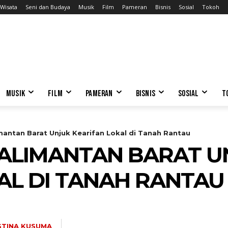
Wisata
Seni dan Budaya
Musik
Film
Pameran
Bisnis
Sosial
Tokoh
MUSIK
FILM
PAMERAN
BISNIS
SOSIAL
T
antan Barat Unjuk Kearifan Lokal di Tanah Rantau
ALIMANTAN BARAT U
AL DI TANAH RANTAU
STINA KUSUMA