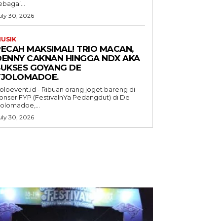
ebagai...
uly 30, 2026
USIK
PECAH MAKSIMAL! TRIO MACAN,
DENNY CAKNAN HINGGA NDX AKA
SUKSES GOYANG DE
TJOLOMADOE.
oloevent.id - Ribuan orang joget bareng di
onser FYP (FestivalnYa Pedangdut) di De
jolomadoe,...
uly 30, 2026