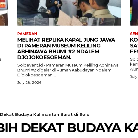
PAMERAN
SEN
MELIHAT REPLIKA KAPAL JUNG JAWA
KO
DI PAMERAN MUSEUM KELILING
SA
ABHINAWA BHUMI #2 NDALEM
FE
DJOJOKOESOEMAN.
s
Sol
kemb
Soloevent.id - Pameran Museum Keliling Abhinawa
Alun
Bhumi #2 digelar di Rumah Kabudayan Ndalem
Djojokoesoeman,...
July
July 28, 2026