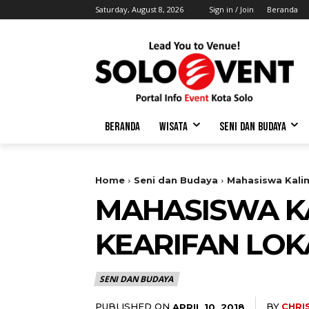
Saturday, August 8, 2026
Sign in / Join
Beranda
BERANDA
WISATA
SENI DAN BUDAYA
Home
Seni dan Budaya
Mahasiswa Kalim
MAHASISWA K
KEARIFAN LOK
SENI DAN BUDAYA
PUBLISHED ON
BY
CHRI
APRIL 10, 2018