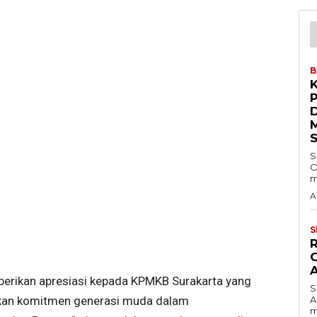
B
S
O
m
A
S
berikan apresiasi kepada KPMKB Surakarta yang
S
A
ukan komitmen generasi muda dalam
m