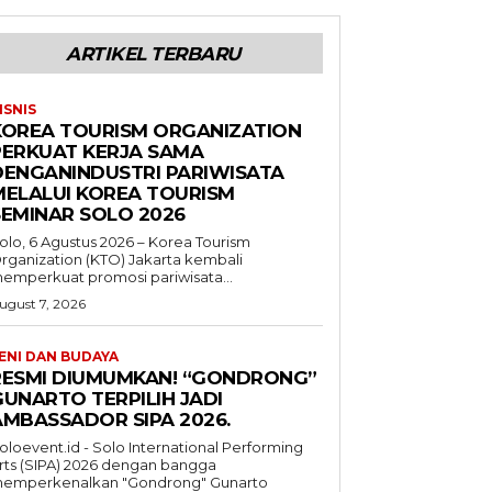
ARTIKEL TERBARU
ISNIS
KOREA TOURISM ORGANIZATION
PERKUAT KERJA SAMA
DENGANINDUSTRI PARIWISATA
MELALUI KOREA TOURISM
SEMINAR SOLO 2026
olo, 6 Agustus 2026 – Korea Tourism
rganization (KTO) Jakarta kembali
emperkuat promosi pariwisata...
ugust 7, 2026
ENI DAN BUDAYA
RESMI DIUMUMKAN! “GONDRONG”
GUNARTO TERPILIH JADI
AMBASSADOR SIPA 2026.
oloevent.id - Solo International Performing
rts (SIPA) 2026 dengan bangga
emperkenalkan "Gondrong" Gunarto