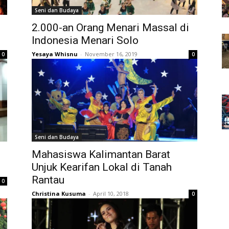
Seni dan Budaya
2.000-an Orang Menari Massal di
Indonesia Menari Solo
Yesaya Whisnu
-
November 16, 2019
0
0
Seni dan Budaya
Mahasiswa Kalimantan Barat
Unjuk Kearifan Lokal di Tanah
Rantau
0
Christina Kusuma
-
April 10, 2018
0