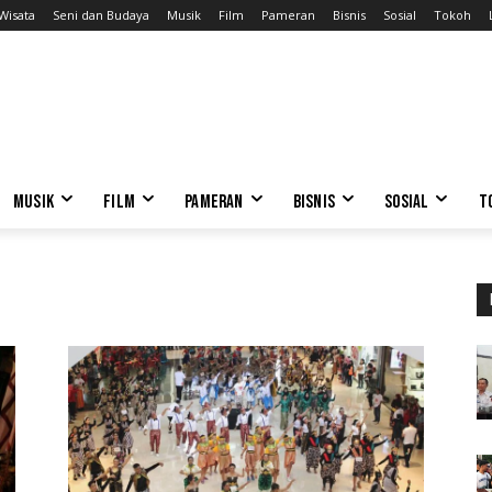
Wisata
Seni dan Budaya
Musik
Film
Pameran
Bisnis
Sosial
Tokoh
MUSIK
FILM
PAMERAN
BISNIS
SOSIAL
T