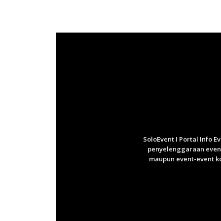
SoloEvent I Portal Info 
penyelenggaraan event 
maupun event-event ko