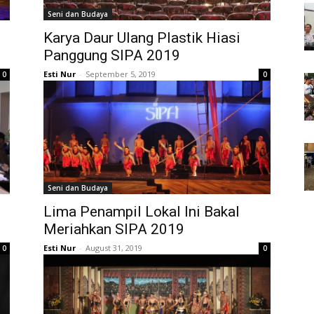
Seni dan Budaya
Karya Daur Ulang Plastik Hiasi
Panggung SIPA 2019
Esti Nur
-
September 5, 2019
0
0
Seni dan Budaya
Lima Penampil Lokal Ini Bakal
Meriahkan SIPA 2019
Esti Nur
-
August 31, 2019
0
0