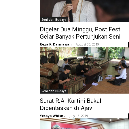
Seni dan Budaya
Digelar Dua Minggu, Post Fest
Gelar Banyak Pertunjukan Seni
Reza K. Darmawan
-
August 30, 2019
Seni dan Budaya
Surat R.A. Kartini Bakal
Dipentaskan di Ajavi
Yesaya Whisnu
-
July 18, 2019