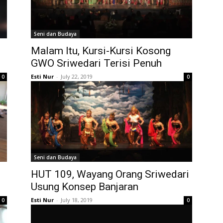
Seni dan Budaya
Malam Itu, Kursi-Kursi Kosong
GWO Sriwedari Terisi Penuh
Esti Nur
-
July 22, 2019
0
0
Seni dan Budaya
HUT 109, Wayang Orang Sriwedari
Usung Konsep Banjaran
Esti Nur
-
July 18, 2019
0
0