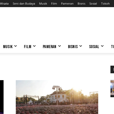
Wisata
Seni dan Budaya
Musik
Film
Pameran
Bisnis
Sosial
Tokoh
MUSIK
FILM
PAMERAN
BISNIS
SOSIAL
T