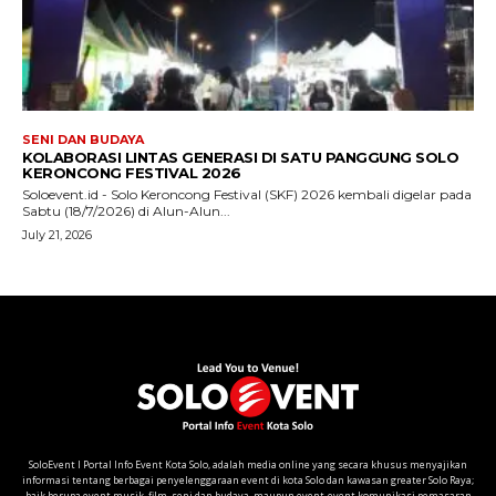
SoloEvent I Portal Info Event Kota Solo, adalah media online yang secara khusus menyajikan
informasi tentang berbagai penyelenggaraan event di kota Solo dan kawasan greater Solo Raya;
baik berupa event musik, film, seni dan budaya, maupun event-event komunikasi pemasaran