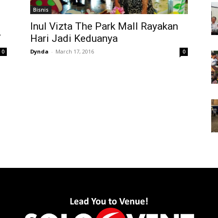
Bisnis
Inul Vizta The Park Mall Rayakan
7
Hari Jadi Keduanya
Dynda
-
March 17, 2016
0
0