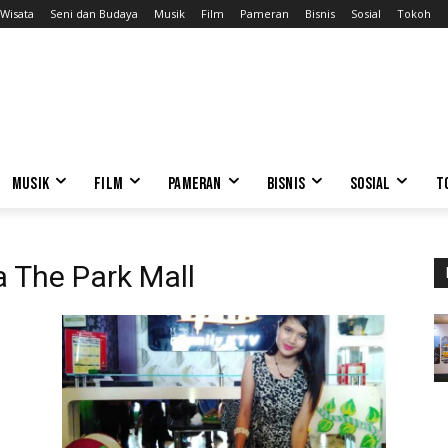
Wisata
Seni dan Budaya
Musik
Film
Pameran
Bisnis
Sosial
Tokoh
MUSIK
FILM
PAMERAN
BISNIS
SOSIAL
T
a The Park Mall