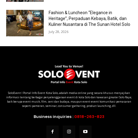
Fashion & Luncheon “Elegance in
Heritage”, Perpaduan Kebaya, Batik, dan
Kuliner Nusantara di The Sunan Hotel Solo
July 28, 2026
SoloEvent I Portal Info Event Kota Solo, adalah media online yang secara khusus menyajikan
informasi tentang berbagai penyelenggaraan event di kota Solo dan kawasan greater Solo Raya;
baik berupa event musik, film, seni dan budaya, maupun event-event komunikasi pemasaran
seperti pameran, seminar, consumer gathering, product launching, dll.
Business inquiries :
0818-263-823