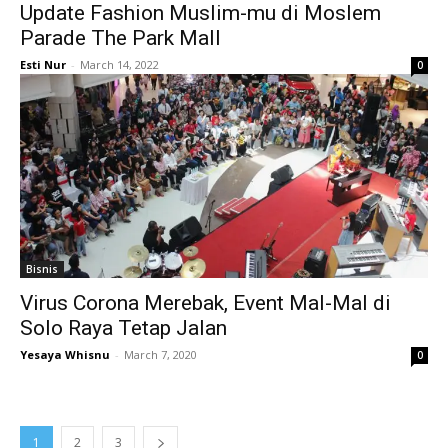
Update Fashion Muslim-mu di Moslem
Parade The Park Mall
Esti Nur
-
March 14, 2022
0
Bisnis
Virus Corona Merebak, Event Mal-Mal di
Solo Raya Tetap Jalan
Yesaya Whisnu
-
March 7, 2020
0
1
2
3