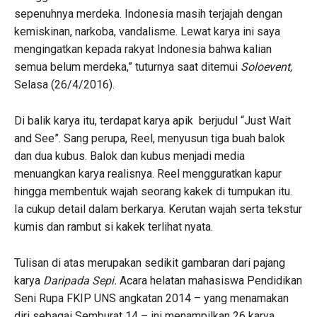
sepenuhnya merdeka. Indonesia masih terjajah dengan
kemiskinan, narkoba, vandalisme. Lewat karya ini saya
mengingatkan kepada rakyat Indonesia bahwa kalian
semua belum merdeka,” tuturnya saat ditemui
Soloevent,
Selasa (26/4/2016).
Di balik karya itu, terdapat karya apik berjudul “Just Wait
and See”. Sang perupa, Reel, menyusun tiga buah balok
dan dua kubus. Balok dan kubus menjadi media
menuangkan karya realisnya. Reel mengguratkan kapur
hingga membentuk wajah seorang kakek di tumpukan itu.
Ia cukup detail dalam berkarya. Kerutan wajah serta tekstur
kumis dan rambut si kakek terlihat nyata.
Tulisan di atas merupakan sedikit gambaran dari pajang
karya
Daripada Sepi.
Acara helatan mahasiswa Pendidikan
Seni Rupa FKIP UNS angkatan 2014 – yang menamakan
diri sebagai Semburat 14 – ini menampilkan 26 karya,