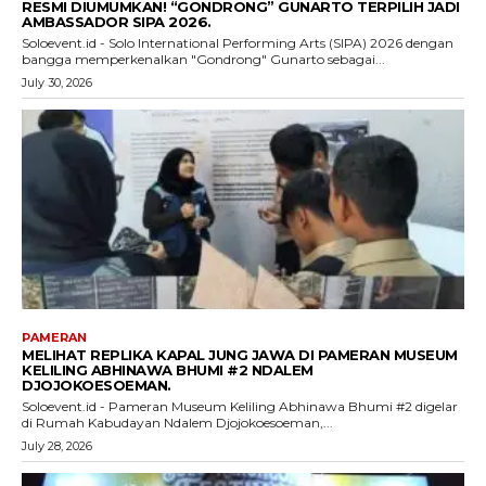
RESMI DIUMUMKAN! “GONDRONG” GUNARTO TERPILIH JADI
AMBASSADOR SIPA 2026.
Soloevent.id - Solo International Performing Arts (SIPA) 2026 dengan
bangga memperkenalkan "Gondrong" Gunarto sebagai...
July 30, 2026
PAMERAN
MELIHAT REPLIKA KAPAL JUNG JAWA DI PAMERAN MUSEUM
KELILING ABHINAWA BHUMI #2 NDALEM
DJOJOKOESOEMAN.
Soloevent.id - Pameran Museum Keliling Abhinawa Bhumi #2 digelar
di Rumah Kabudayan Ndalem Djojokoesoeman,...
July 28, 2026