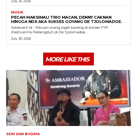
July 30, 2026
MUSIK
PECAH MAKSIMAL! TRIO MACAN, DENNY CAKNAN
HINGGA NDX AKA SUKSES GOYANG DE TJOLOMADOE.
Soloevent.id - Ribuan orang joget bareng di konser FYP
(FestivalnYa Pedangdut) di De Tjolomadoe,...
July 30, 2026
MORE LIKE THIS
SENI DAN BUDAYA