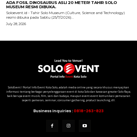
SoloEvent I Portal Info Event Kota Solo, adalah media online yang secara khusus menyajikan
informasi tentang berbagai penyelenggaraan event di kota Solo dan kawasan greater Solo Raya;
baik berupa event musik, film, seni dan budaya, maupun event-event komunikasi pemasaran
seperti pameran, seminar, consumer gathering, product launching, dll.
Business inquiries :
0818-263-823