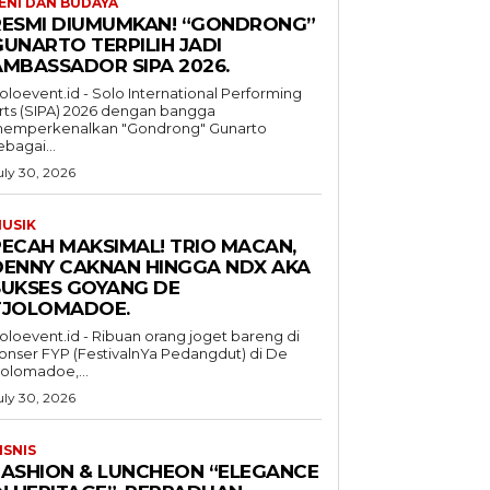
ENI DAN BUDAYA
RESMI DIUMUMKAN! “GONDRONG”
GUNARTO TERPILIH JADI
AMBASSADOR SIPA 2026.
oloevent.id - Solo International Performing
rts (SIPA) 2026 dengan bangga
emperkenalkan "Gondrong" Gunarto
ebagai...
uly 30, 2026
USIK
PECAH MAKSIMAL! TRIO MACAN,
DENNY CAKNAN HINGGA NDX AKA
SUKSES GOYANG DE
TJOLOMADOE.
oloevent.id - Ribuan orang joget bareng di
onser FYP (FestivalnYa Pedangdut) di De
jolomadoe,...
uly 30, 2026
ISNIS
FASHION & LUNCHEON “ELEGANCE