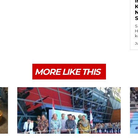
K
S
H
k
J
MORE LIKE THIS