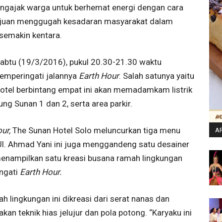
engajak warga untuk berhemat energi dengan cara
juan menggugah kesadaran masyarakat dalam
semakin kentara.
abtu (19/3/2016), pukul 20.30-21.30 waktu
memperingati jalannya
Earth Hour
. Salah satunya yaitu
hotel berbintang empat ini akan memadamkam listrik
ng Sunan 1 dan 2, serta area parkir.
our,
The Sunan Hotel Solo meluncurkan tiga menu
AR
 Jl. Ahmad Yani ini juga menggandeng satu desainer
menampilkan satu kreasi busana ramah lingkungan
ingati
Earth Hour.
 lingkungan ini dikreasi dari serat nanas dan
an teknik hias jelujur dan pola potong. “Karyaku ini