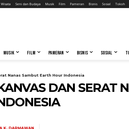
Wisata
Seni dan Budaya
Musik
Film
Pameran
Bisnis
Sosial
Tokoh
MUSIK
FILM
PAMERAN
BISNIS
SOSIAL
T
rat Nanas Sambut Earth Hour Indonesia
 KANVAS DAN SERAT 
INDONESIA
A K. DARMAWAN