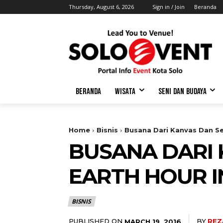
Thursday, August 6, 2026
Sign in / Join
Beranda
BERANDA
WISATA
SENI DAN BUDAYA
Home
Bisnis
Busana Dari Kanvas Dan Se
BUSANA DARI
EARTH HOUR 
BISNIS
PUBLISHED ON
BY
REZ
MARCH 19, 2016