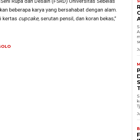
 Seni Rupa dan Desain (FSRD) Universitas Sebelas
S
rkan beberapa karya yang bersahabat dengan alam.
i kertas
cupcake,
serutan pensil, dan koran bekas,”
S
A
m
s
SOLO
J
M
S
k
T
J
B