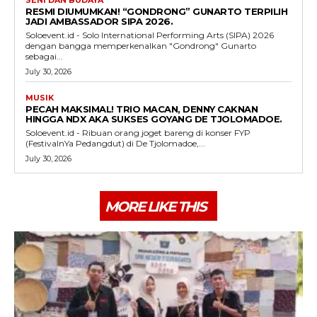
SENI DAN BUDAYA
RESMI DIUMUMKAN! “GONDRONG” GUNARTO TERPILIH
JADI AMBASSADOR SIPA 2026.
Soloevent.id - Solo International Performing Arts (SIPA) 2026
dengan bangga memperkenalkan "Gondrong" Gunarto
sebagai...
July 30, 2026
MUSIK
PECAH MAKSIMAL! TRIO MACAN, DENNY CAKNAN
HINGGA NDX AKA SUKSES GOYANG DE TJOLOMADOE.
Soloevent.id - Ribuan orang joget bareng di konser FYP
(FestivalnYa Pedangdut) di De Tjolomadoe,...
July 30, 2026
MORE LIKE THIS