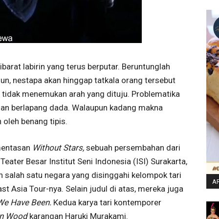
barat labirin yang terus berputar. Beruntunglah
n, nestapa akan hinggap tatkala orang tersebut
n tidak menemukan arah yang dituju. Problematika
i dan berlapang dada. Walaupun kadang makna
 oleh benang tipis.
mentasan
Without Stars,
sebuah persembahan dari
ater Besar Institut Seni Indonesia (ISI) Surakarta,
salah satu negara yang disinggahi kelompok tari
AR
st Asia Tour-nya. Selain judul di atas, mereka juga
We Have Been.
Kedua karya tari kontemporer
an Wood
karangan Haruki Murakami.