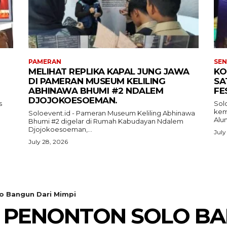
PAMERAN
SEN
MELIHAT REPLIKA KAPAL JUNG JAWA
KO
DI PAMERAN MUSEUM KELILING
SA
ABHINAWA BHUMI #2 NDALEM
FE
DJOJOKOESOEMAN.
s
Sol
kemb
Soloevent.id - Pameran Museum Keliling Abhinawa
Alun
Bhumi #2 digelar di Rumah Kabudayan Ndalem
Djojokoesoeman,...
July
July 28, 2026