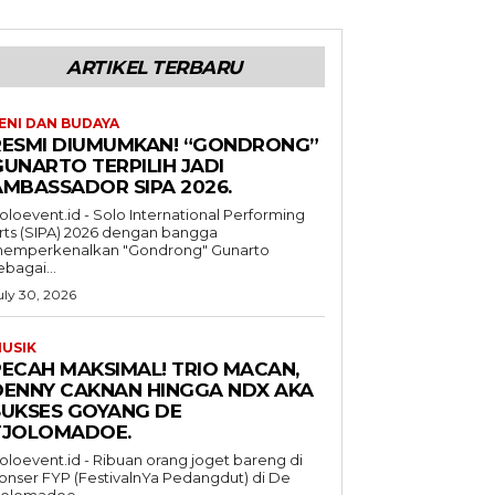
ARTIKEL TERBARU
ENI DAN BUDAYA
RESMI DIUMUMKAN! “GONDRONG”
GUNARTO TERPILIH JADI
AMBASSADOR SIPA 2026.
oloevent.id - Solo International Performing
rts (SIPA) 2026 dengan bangga
emperkenalkan "Gondrong" Gunarto
ebagai...
uly 30, 2026
USIK
PECAH MAKSIMAL! TRIO MACAN,
DENNY CAKNAN HINGGA NDX AKA
SUKSES GOYANG DE
TJOLOMADOE.
oloevent.id - Ribuan orang joget bareng di
onser FYP (FestivalnYa Pedangdut) di De
jolomadoe,...