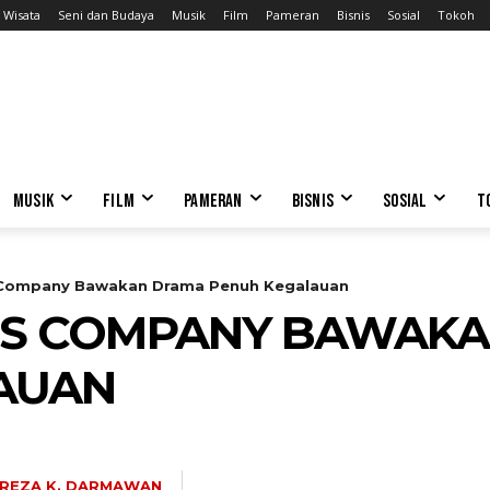
Wisata
Seni dan Budaya
Musik
Film
Pameran
Bisnis
Sosial
Tokoh
MUSIK
FILM
PAMERAN
BISNIS
SOSIAL
T
 Company Bawakan Drama Penuh Kegalauan
NS COMPANY BAWAK
AUAN
REZA K. DARMAWAN