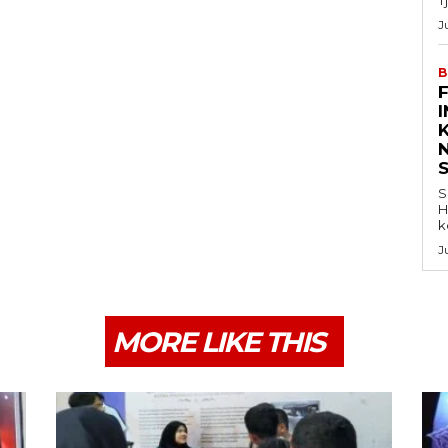
J
B
K
S
H
k
J
MORE LIKE THIS