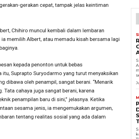
ui gerakan-gerakan cepat, tampak jelas keintiman
bert, Chihiro muncul kembali dalam lembaran
S
ah ia memilih Albert, atau memadu kisah bersama lagi
 baginya.
S
pesan kepada penonton untuk bebas
A
m
 itu, Suprapto Suryodarmo yang turut menyaksikan
s
ng dibawa oleh penampil, sangat berani. “Menarik
J
. Tata cahaya juga sangat berani, karena
M
ik penampilan baru di sini,” jelasnya. Ketika
intaan sesama jenis, ia mengemukakan argumen,
ran tentang realitas sosial yang ada dalam
S
k
T