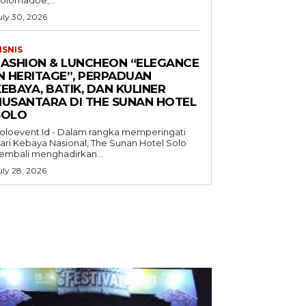
uly 30, 2026
ISNIS
FASHION & LUNCHEON “ELEGANCE
IN HERITAGE”, PERPADUAN
EBAYA, BATIK, DAN KULINER
NUSANTARA DI THE SUNAN HOTEL
SOLO
oloevent.Id - Dalam rangka memperingati
ari Kebaya Nasional, The Sunan Hotel Solo
embali menghadirkan...
uly 28, 2026