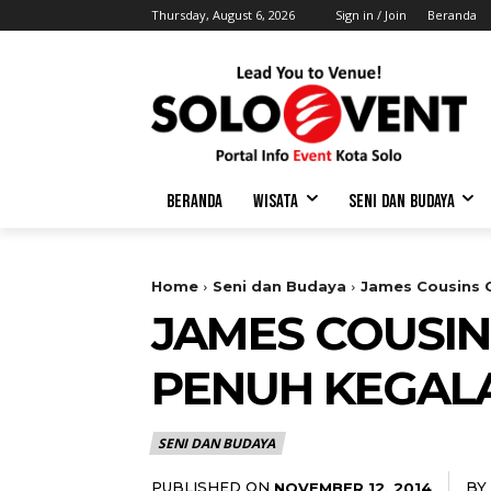
Thursday, August 6, 2026
Sign in / Join
Beranda
BERANDA
WISATA
SENI DAN BUDAYA
Home
Seni dan Budaya
James Cousins
JAMES COUSI
PENUH KEGAL
SENI DAN BUDAYA
PUBLISHED ON
BY
NOVEMBER 12, 2014