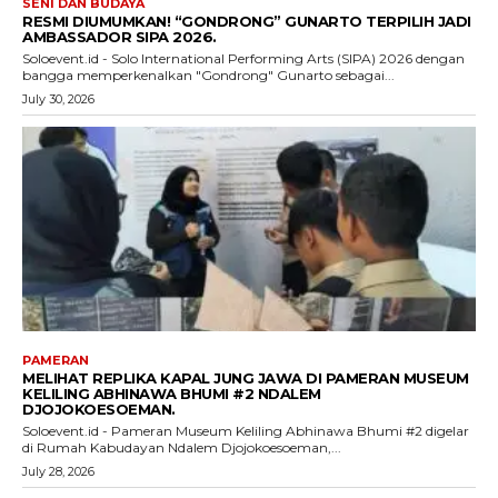
SENI DAN BUDAYA
RESMI DIUMUMKAN! “GONDRONG” GUNARTO TERPILIH JADI
AMBASSADOR SIPA 2026.
Soloevent.id - Solo International Performing Arts (SIPA) 2026 dengan
bangga memperkenalkan "Gondrong" Gunarto sebagai...
July 30, 2026
PAMERAN
MELIHAT REPLIKA KAPAL JUNG JAWA DI PAMERAN MUSEUM
KELILING ABHINAWA BHUMI #2 NDALEM
DJOJOKOESOEMAN.
Soloevent.id - Pameran Museum Keliling Abhinawa Bhumi #2 digelar
di Rumah Kabudayan Ndalem Djojokoesoeman,...
July 28, 2026