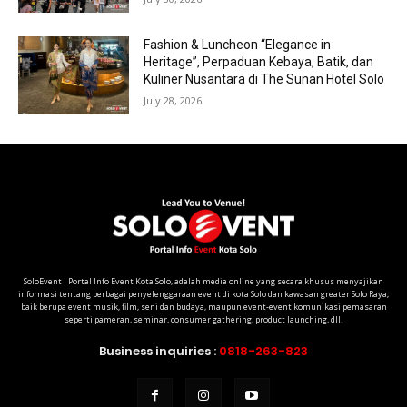
Fashion & Luncheon “Elegance in
Heritage”, Perpaduan Kebaya, Batik, dan
Kuliner Nusantara di The Sunan Hotel Solo
July 28, 2026
SoloEvent I Portal Info Event Kota Solo, adalah media online yang secara khusus menyajikan
informasi tentang berbagai penyelenggaraan event di kota Solo dan kawasan greater Solo Raya;
baik berupa event musik, film, seni dan budaya, maupun event-event komunikasi pemasaran
seperti pameran, seminar, consumer gathering, product launching, dll.
Business inquiries :
0818-263-823