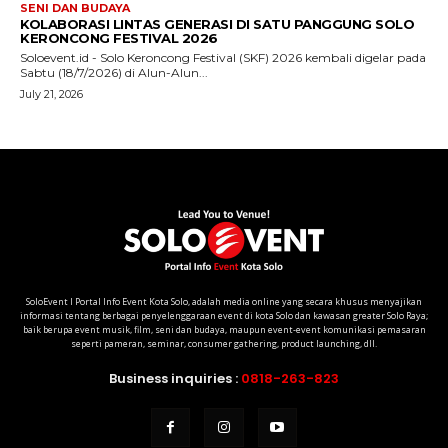
SoloEvent I Portal Info Event Kota Solo, adalah media online yang secara khusus menyajikan
informasi tentang berbagai penyelenggaraan event di kota Solo dan kawasan greater Solo Raya;
baik berupa event musik, film, seni dan budaya, maupun event-event komunikasi pemasaran
seperti pameran, seminar, consumer gathering, product launching, dll.
Business inquiries :
0818-263-823