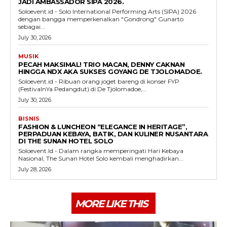
JADI AMBASSADOR SIPA 2026.
Soloevent.id - Solo International Performing Arts (SIPA) 2026
dengan bangga memperkenalkan "Gondrong" Gunarto
sebagai...
July 30, 2026
MUSIK
PECAH MAKSIMAL! TRIO MACAN, DENNY CAKNAN
HINGGA NDX AKA SUKSES GOYANG DE TJOLOMADOE.
Soloevent.id - Ribuan orang joget bareng di konser FYP
(FestivalnYa Pedangdut) di De Tjolomadoe,...
July 30, 2026
BISNIS
FASHION & LUNCHEON “ELEGANCE IN HERITAGE”,
PERPADUAN KEBAYA, BATIK, DAN KULINER NUSANTARA
DI THE SUNAN HOTEL SOLO
Soloevent.Id - Dalam rangka memperingati Hari Kebaya
Nasional, The Sunan Hotel Solo kembali menghadirkan...
July 28, 2026
MORE LIKE THIS