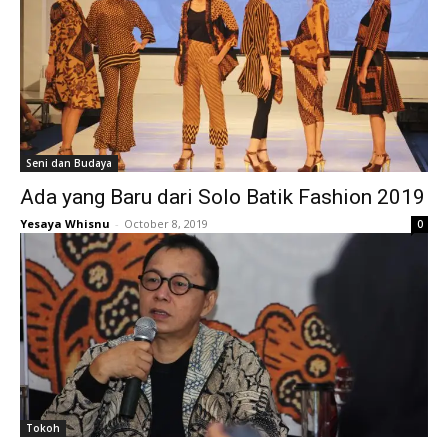
Seni dan Budaya
Ada yang Baru dari Solo Batik Fashion 2019
Yesaya Whisnu
-
October 8, 2019
0
Tokoh