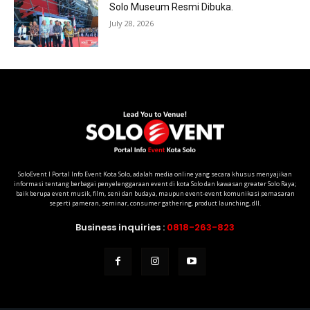
Solo Museum Resmi Dibuka.
July 28, 2026
SoloEvent I Portal Info Event Kota Solo, adalah media online yang secara khusus menyajikan
informasi tentang berbagai penyelenggaraan event di kota Solo dan kawasan greater Solo Raya;
baik berupa event musik, film, seni dan budaya, maupun event-event komunikasi pemasaran
seperti pameran, seminar, consumer gathering, product launching, dll.
Business inquiries :
0818-263-823