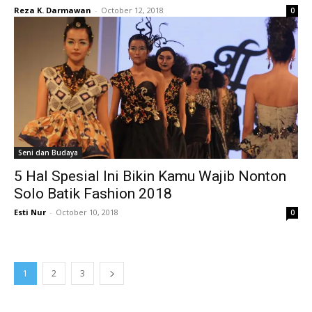
Reza K. Darmawan
-
October 12, 2018
0
Seni dan Budaya
5 Hal Spesial Ini Bikin Kamu Wajib Nonton
Solo Batik Fashion 2018
Esti Nur
-
October 10, 2018
0
1
2
3