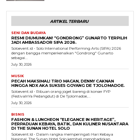
ARTIKEL TERBARU
SENI DAN BUDAYA
RESMI DIUMUMKAN! “GONDRONG” GUNARTO TERPILIH
JADI AMBASSADOR SIPA 2026.
Soloevent.id - Solo International Performing Arts (SIPA) 2026
dengan bangga memperkenalkan "Gondrong" Gunarto
sebagai...
July 30, 2026
MUSIK
PECAH MAKSIMAL! TRIO MACAN, DENNY CAKNAN
HINGGA NDX AKA SUKSES GOYANG DE TJOLOMADOE.
Soloevent.id - Ribuan orang joget bareng di konser FYP
(FestivalnYa Pedangdut) di De Tjolomadoe,...
July 30, 2026
BISNIS
FASHION & LUNCHEON “ELEGANCE IN HERITAGE”,
PERPADUAN KEBAYA, BATIK, DAN KULINER NUSANTARA
DI THE SUNAN HOTEL SOLO
Soloevent.Id - Dalam rangka memperingati Hari Kebaya
Nasional, The Sunan Hotel Solo kembali menghadirkan...