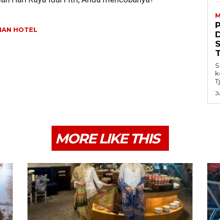
M
NAN HOTEL
S
k
T
J
MORE LIKE THIS