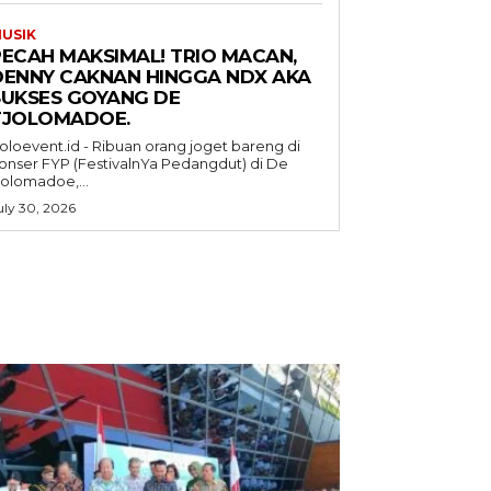
USIK
PECAH MAKSIMAL! TRIO MACAN,
DENNY CAKNAN HINGGA NDX AKA
SUKSES GOYANG DE
TJOLOMADOE.
oloevent.id - Ribuan orang joget bareng di
onser FYP (FestivalnYa Pedangdut) di De
jolomadoe,...
uly 30, 2026