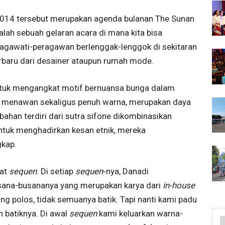
 2014 tersebut merupakan agenda bulanan The Sunan
dalah sebuah gelaran acara di mana kita bisa
ragawati-peragawan berlenggak-lenggok di sekitaran
erbaru dari desainer ataupun rumah mode.
tuk mengangkat motif bernuansa bunga dalam
ng menawan sekaligus penuh warna, merupakan daya
bahan terdiri dari sutra sifone dikombinasikan
Untuk menghadirkan kesan etnik, mereka
gkap.
pat
sequen
. Di setiap
sequen
-nya, Danadi
sana-busananya yang merupakan karya dari
in-house
ng polos, tidak semuanya batik. Tapi nanti kami padu
 batiknya. Di awal
sequen
kami keluarkan warna-