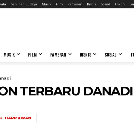
sata
Seni dan Budaya
Musik
Film
Pameran
Bisnis
Sosial
Tokoh
Lai
MUSIK
FILM
PAMERAN
BISNIS
SOSIAL
T
anadi
ION TERBARU DANADI
 K. DARMAWAN