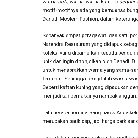
warna
soft,
warna-warna kuat. Di
sequen
motif-motifnya ada yang bernuansa bung
Danadi Moslem Fashion, dalam keterang
Sebanyak empat peragawati dan satu pe
Narendra Restaurant
yang didapuk sebag
koleksi yang dipamerkan kepada pengun
unik dan ingin ditonjolkan oleh Danadi. D
untuk menabrakkan warna yang sama-sam
tersebut. Sehingga terciptalah warna-wa
Seperti kaftan kuning yang dipadukan de
menjadikan pemakainya nampak anggun.
Lalu berapa nominal yang harus Anda kel
merupakan batik cap, jadi harga berkisar d
Jadi, dalam menyemarakkan Ramadhan dan