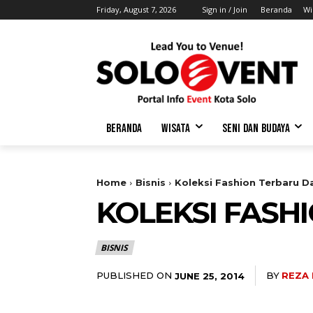
Friday, August 7, 2026
Sign in / Join
Beranda
Wi
BERANDA
WISATA
SENI DAN BUDAYA
Home
Bisnis
Koleksi Fashion Terbaru D
KOLEKSI FASH
BISNIS
PUBLISHED ON
BY
REZA
JUNE 25, 2014