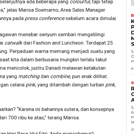
selanjutnya ada beberapa yang
colourful,
tapi tetep
a,” jelas Marisa Soemarno, Area Sales Manager
B
annya pada
press conference
sebelum acara dimulai.
ragawan menebar senyum sembari mengelilingi
ai
catwalk
dari
Fashion and Luncheon. Terdapat 25
jung. Perpaduan warna memang menjadi suatu yang
S
O
i saat kita dalam berbusana mungkin terlalu takut
m
a mencolok, justru Danadi melawan ketakutan
A
rna yang
matching
dan
combine,
pun enak dilihat.
S
ngan celana
pink
, yang ditambah dengan turban
pink,
S
uarkan? “Karena ini bahannya sutera, dan konsepnya
A
m
ari 700 ribu ke atas,” terang Marisa.
s
J
 Hari Raya Idul Fitri, Anda mencobanya?