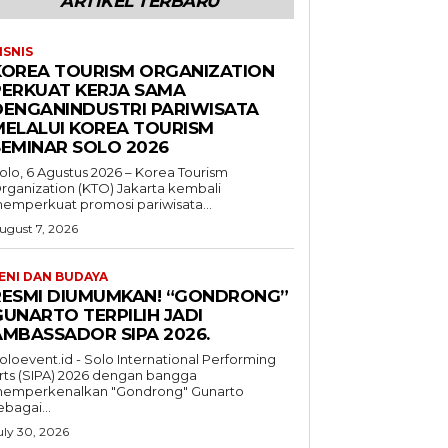
ARTIKEL TERBARU
ISNIS
KOREA TOURISM ORGANIZATION
PERKUAT KERJA SAMA
DENGANINDUSTRI PARIWISATA
MELALUI KOREA TOURISM
SEMINAR SOLO 2026
olo, 6 Agustus 2026 – Korea Tourism
rganization (KTO) Jakarta kembali
emperkuat promosi pariwisata...
ugust 7, 2026
ENI DAN BUDAYA
RESMI DIUMUMKAN! “GONDRONG”
GUNARTO TERPILIH JADI
AMBASSADOR SIPA 2026.
oloevent.id - Solo International Performing
rts (SIPA) 2026 dengan bangga
emperkenalkan "Gondrong" Gunarto
ebagai...
uly 30, 2026