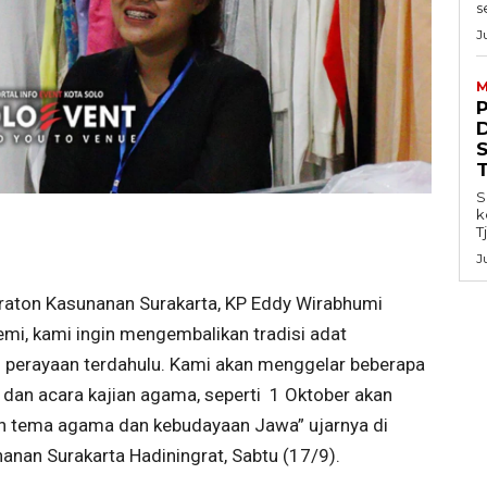
s
J
M
S
k
T
J
raton Kasunanan Surakarta, KP Eddy Wirabhumi
mi, kami ingin mengembalikan tradisi adat
i perayaan terdahulu. Kami akan menggelar beberapa
d dan acara kajian agama, seperti 1 Oktober akan
tema agama dan kebudayaan Jawa” ujarnya di
anan Surakarta Hadiningrat, Sabtu (17/9).