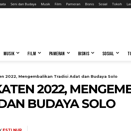
sata
Seni dan Budaya
Musik
Film
Pameran
Bisnis
Sosial
Tokoh
Lai
MUSIK
FILM
PAMERAN
BISNIS
SOSIAL
T
en 2022, Mengembalikan Tradisi Adat dan Budaya Solo
ATEN 2022, MENGEM
 DAN BUDAYA SOLO
Y
ESTI NUR