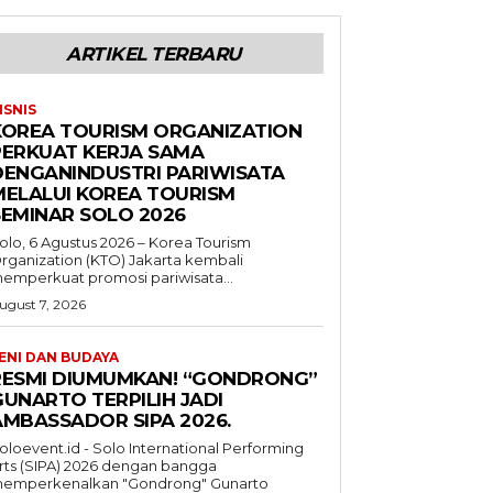
ARTIKEL TERBARU
ISNIS
KOREA TOURISM ORGANIZATION
PERKUAT KERJA SAMA
DENGANINDUSTRI PARIWISATA
MELALUI KOREA TOURISM
SEMINAR SOLO 2026
olo, 6 Agustus 2026 – Korea Tourism
rganization (KTO) Jakarta kembali
emperkuat promosi pariwisata...
ugust 7, 2026
ENI DAN BUDAYA
RESMI DIUMUMKAN! “GONDRONG”
GUNARTO TERPILIH JADI
AMBASSADOR SIPA 2026.
oloevent.id - Solo International Performing
rts (SIPA) 2026 dengan bangga
emperkenalkan "Gondrong" Gunarto