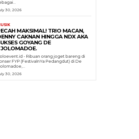
ebagai...
uly 30, 2026
USIK
PECAH MAKSIMAL! TRIO MACAN,
DENNY CAKNAN HINGGA NDX AKA
SUKSES GOYANG DE
TJOLOMADOE.
oloevent.id - Ribuan orang joget bareng di
onser FYP (FestivalnYa Pedangdut) di De
jolomadoe,...
uly 30, 2026