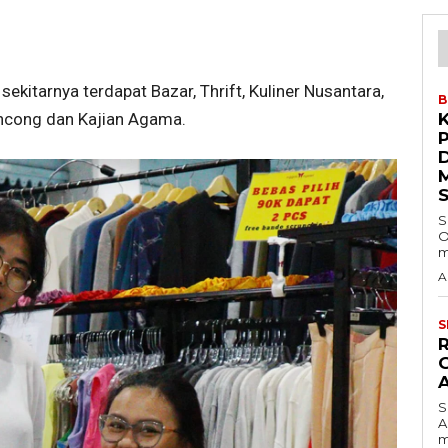
kitarnya terdapat Bazar, Thrift, Kuliner Nusantara,
B
ncong dan Kajian Agama.
S
O
m
A
S
S
A
m