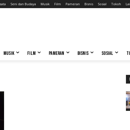
sata
Seni dan Budaya
Musik
Film
Pameran
Bisnis
Sosial
Tokoh
Lai
MUSIK
FILM
PAMERAN
BISNIS
SOSIAL
T