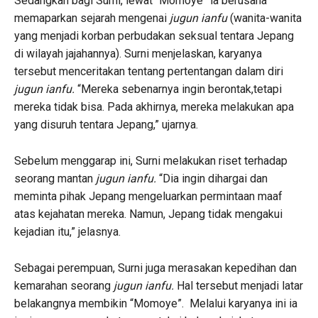
Sedangkan bagi Surni, lewat “Momoye” ia berusaha
memaparkan sejarah mengenai
jugun ianfu
(wanita-wanita
yang menjadi korban perbudakan seksual tentara Jepang
di wilayah jajahannya). Surni menjelaskan, karyanya
tersebut menceritakan tentang pertentangan dalam diri
jugun ianfu.
“Mereka sebenarnya ingin berontak,tetapi
mereka tidak bisa. Pada akhirnya, mereka melakukan apa
yang disuruh tentara Jepang,” ujarnya.
Sebelum menggarap ini, Surni melakukan riset terhadap
seorang mantan
jugun ianfu.
“Dia ingin dihargai dan
meminta pihak Jepang mengeluarkan permintaan maaf
atas kejahatan mereka. Namun, Jepang tidak mengakui
kejadian itu,” jelasnya.
Sebagai perempuan, Surni juga merasakan kepedihan dan
kemarahan seorang
jugun ianfu.
Hal tersebut menjadi latar
belakangnya membikin “Momoye”. Melalui karyanya ini ia