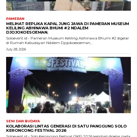
PAMERAN
MELIHAT REPLIKA KAPAL JUNG JAWA DI PAMERAN MUSEUM
KELILING ABHINAWA BHUMI #2 NDALEM
DJOJOKOESOEMAN.
Soloevent.id - Pameran Museum Keliling Abhinawa Bhumi #2 digelar
di Rumah Kabudayan Ndalem Djojokoesoeman,...
July 28, 2026
SENI DAN BUDAYA
KOLABORASI LINTAS GENERASI DI SATU PANGGUNG SOLO
KERONCONG FESTIVAL 2026
Soloevent.id - Solo Keroncong Festival (SKF) 2026 kembali digelar pada