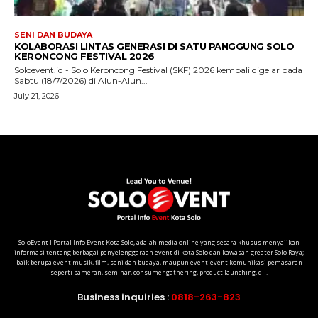
SoloEvent I Portal Info Event Kota Solo, adalah media online yang secara khusus menyajikan
informasi tentang berbagai penyelenggaraan event di kota Solo dan kawasan greater Solo Raya;
baik berupa event musik, film, seni dan budaya, maupun event-event komunikasi pemasaran
seperti pameran, seminar, consumer gathering, product launching, dll.
Business inquiries :
0818-263-823