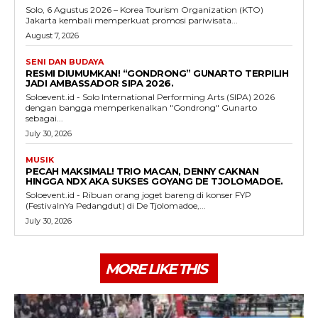
Solo, 6 Agustus 2026 – Korea Tourism Organization (KTO)
Jakarta kembali memperkuat promosi pariwisata...
August 7, 2026
SENI DAN BUDAYA
RESMI DIUMUMKAN! “GONDRONG” GUNARTO TERPILIH
JADI AMBASSADOR SIPA 2026.
Soloevent.id - Solo International Performing Arts (SIPA) 2026
dengan bangga memperkenalkan "Gondrong" Gunarto
sebagai...
July 30, 2026
MUSIK
PECAH MAKSIMAL! TRIO MACAN, DENNY CAKNAN
HINGGA NDX AKA SUKSES GOYANG DE TJOLOMADOE.
Soloevent.id - Ribuan orang joget bareng di konser FYP
(FestivalnYa Pedangdut) di De Tjolomadoe,...
July 30, 2026
MORE LIKE THIS