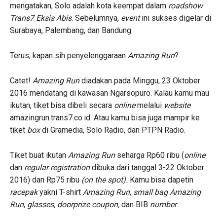
mengatakan, Solo adalah kota keempat dalam
roadshow
Trans7
Eksis Abis
. Sebelumnya,
event
ini sukses digelar di
Surabaya, Palembang, dan Bandung.
Terus, kapan sih penyelenggaraan
Amazing Run
?
Catet!
Amazing Run
diadakan pada Minggu, 23 Oktober
2016 mendatang di kawasan Ngarsopuro. Kalau kamu mau
ikutan, tiket bisa dibeli secara
online
melalui
website
amazingrun.trans7.co.id. Atau kamu bisa juga mampir ke
tiket
box
di Gramedia, Solo Radio, dan PTPN Radio.
Tiket buat ikutan
Amazing Run
seharga Rp60 ribu (
online
dan
regular registration
dibuka dari tanggal 3-22 Oktober
2016) dan Rp75 ribu
(on the spot).
Kamu bisa dapetin
racepak
yakni T-shirt
Amazing Run
,
small bag Amazing
Run
,
glasses, doorprize coupon,
dan BIB
number
.