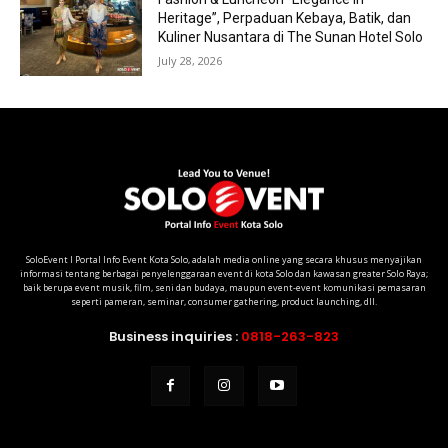
Heritage”, Perpaduan Kebaya, Batik, dan
Kuliner Nusantara di The Sunan Hotel Solo
July 28, 2026
SoloEvent I Portal Info Event Kota Solo, adalah media online yang secara khusus menyajikan
informasi tentang berbagai penyelenggaraan event di kota Solo dan kawasan greater Solo Raya;
baik berupa event musik, film, seni dan budaya, maupun event-event komunikasi pemasaran
seperti pameran, seminar, consumer gathering, product launching, dll.
Business inquiries :
0818-263-823