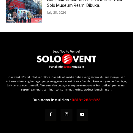
Solo Museum Resmi Dibuka.
July 28, 2026
SoloEvent I Portal Info Event Kota Solo, adalah media online yang secara khusus menyajikan
informasi tentang berbagai penyelenggaraan event di kota Solo dan kawasan greater Solo Raya;
baik berupa event musik, film, seni dan budaya, maupun event-event komunikasi pemasaran
seperti pameran, seminar, consumer gathering, product launching, dll.
Business inquiries :
0818-263-823