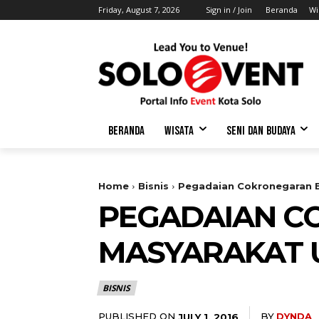
Friday, August 7, 2026
Sign in / Join
Beranda
Wi
BERANDA
WISATA
SENI DAN BUDAYA
Home
Bisnis
Pegadaian Cokronegaran E
PEGADAIAN C
MASYARAKAT U
BISNIS
PUBLISHED ON
BY
DYNDA
JULY 1, 2016