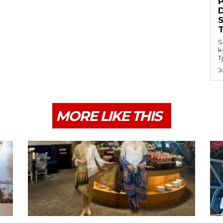
S
k
T
J
MORE LIKE THIS