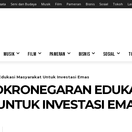
sata
Seni dan Budaya
Musik
Film
Pameran
Bisnis
Sosial
Tokoh
Lai
MUSIK
FILM
PAMERAN
BISNIS
SOSIAL
T
dukasi Masyarakat Untuk Investasi Emas
OKRONEGARAN EDUKA
NTUK INVESTASI EM