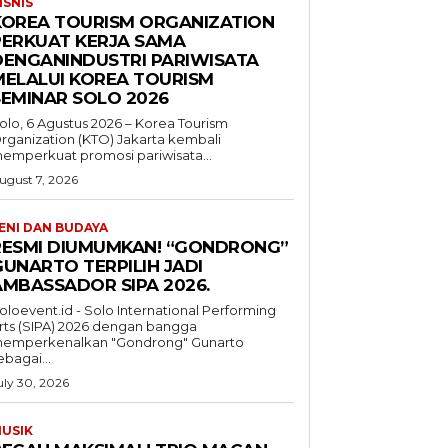
ISNIS
KOREA TOURISM ORGANIZATION
PERKUAT KERJA SAMA
DENGANINDUSTRI PARIWISATA
MELALUI KOREA TOURISM
SEMINAR SOLO 2026
olo, 6 Agustus 2026 – Korea Tourism
rganization (KTO) Jakarta kembali
emperkuat promosi pariwisata...
ugust 7, 2026
ENI DAN BUDAYA
RESMI DIUMUMKAN! “GONDRONG”
GUNARTO TERPILIH JADI
AMBASSADOR SIPA 2026.
oloevent.id - Solo International Performing
rts (SIPA) 2026 dengan bangga
emperkenalkan "Gondrong" Gunarto
ebagai...
uly 30, 2026
USIK