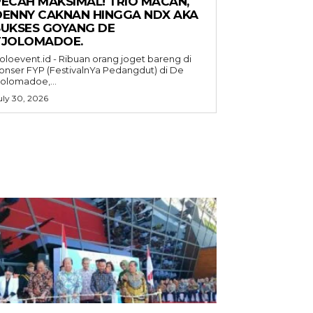
PECAH MAKSIMAL! TRIO MACAN,
DENNY CAKNAN HINGGA NDX AKA
SUKSES GOYANG DE
TJOLOMADOE.
oloevent.id - Ribuan orang joget bareng di
onser FYP (FestivalnYa Pedangdut) di De
jolomadoe,...
uly 30, 2026