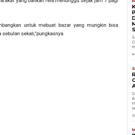
arakat yang bahkan rela menunggu sejak jam 7 pagi
B
timbangkan untuk mebuat bazar yang mungkin bisa
a sebulan sekali,”pungkasnya.
S
O
m
A
S
S
A
m
s
J
M