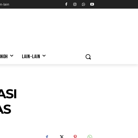
n-lain
OKOH
LAIN-LAIN
SI
AS