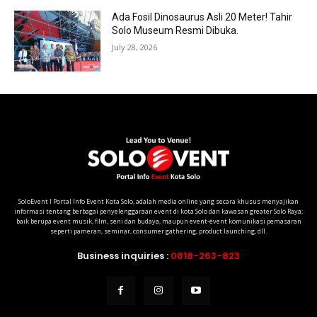
Ada Fosil Dinosaurus Asli 20 Meter! Tahir
Solo Museum Resmi Dibuka.
July 28, 2026
SoloEvent I Portal Info Event Kota Solo, adalah media online yang secara khusus menyajikan
informasi tentang berbagai penyelenggaraan event di kota Solo dan kawasan greater Solo Raya;
baik berupa event musik, film, seni dan budaya, maupun event-event komunikasi pemasaran
seperti pameran, seminar, consumer gathering, product launching, dll.
Business inquiries :
0818-263-823