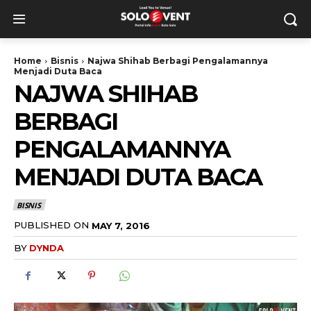
Home
Bisnis
Najwa Shihab Berbagi Pengalamannya
Menjadi Duta Baca
NAJWA SHIHAB
BERBAGI
PENGALAMANNYA
MENJADI DUTA BACA
BISNIS
PUBLISHED ON
MAY 7, 2016
BY
DYNDA