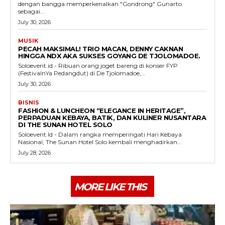
dengan bangga memperkenalkan "Gondrong" Gunarto
sebagai...
July 30, 2026
MUSIK
PECAH MAKSIMAL! TRIO MACAN, DENNY CAKNAN
HINGGA NDX AKA SUKSES GOYANG DE TJOLOMADOE.
Soloevent.id - Ribuan orang joget bareng di konser FYP
(FestivalnYa Pedangdut) di De Tjolomadoe,...
July 30, 2026
BISNIS
FASHION & LUNCHEON “ELEGANCE IN HERITAGE”,
PERPADUAN KEBAYA, BATIK, DAN KULINER NUSANTARA
DI THE SUNAN HOTEL SOLO
Soloevent.Id - Dalam rangka memperingati Hari Kebaya
Nasional, The Sunan Hotel Solo kembali menghadirkan...
July 28, 2026
MORE LIKE THIS