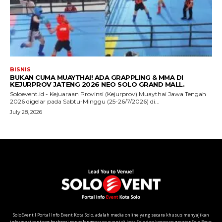
SoloEvent I Portal Info Event Kota Solo, adalah media online yang secara khusus menyajikan
informasi tentang berbagai penyelenggaraan event di kota Solo dan kawasan greater Solo Raya;