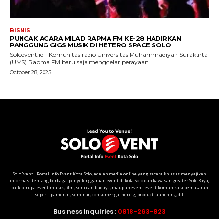
SoloEvent I Portal Info Event Kota Solo, adalah media online yang secara khusus menyajikan
informasi tentang berbagai penyelenggaraan event di kota Solo dan kawasan greater Solo Raya;
baik berupa event musik, film, seni dan budaya, maupun event-event komunikasi pemasaran
seperti pameran, seminar, consumer gathering, product launching, dll.
Business inquiries :
0818-263-823