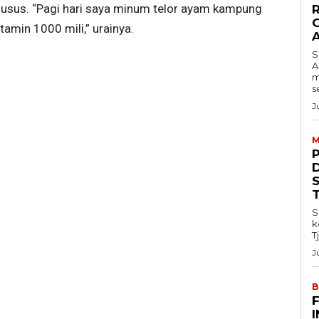
usus. “Pagi hari saya minum telor ayam kampung
amin 1000 mili,” urainya.
S
A
m
s
J
M
S
k
T
J
B