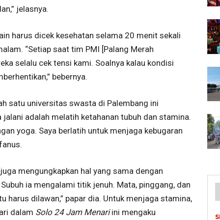
an,” jelasnya.
 lain harus dicek kesehatan selama 20 menit sekali
alam. “Setiap saat tim PMI [Palang Merah
ka selalu cek tensi kami. Soalnya kalau kondisi
berhentikan,” bebernya.
h satu universitas swasta di Palembang ini
 jalani adalah melatih ketahanan tubuh dan stamina.
gan yoga. Saya berlatih untuk menjaga kebugaran
fanus.
o, juga mengungkapkan hal yang sama dengan
Subuh ia mengalami titik jenuh. Mata, pinggang, dan
tu harus dilawan,” papar dia. Untuk menjaga stamina,
tari dalam
Solo 24 Jam Menari
ini mengaku
S