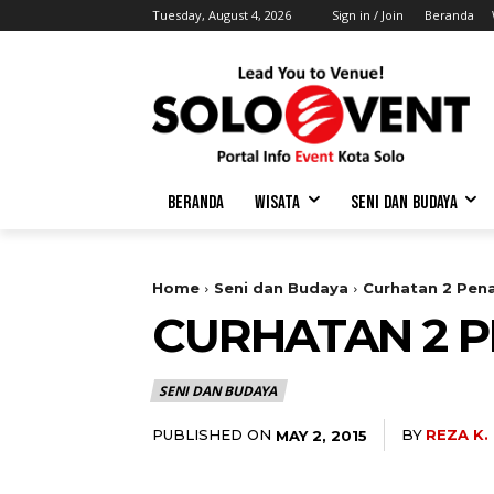
Tuesday, August 4, 2026
Sign in / Join
Beranda
BERANDA
WISATA
SENI DAN BUDAYA
Home
Seni dan Budaya
Curhatan 2 Pena
CURHATAN 2 P
SENI DAN BUDAYA
PUBLISHED ON
BY
REZA K
MAY 2, 2015