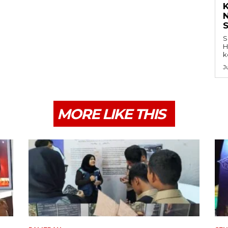
K
S
H
k
J
MORE LIKE THIS