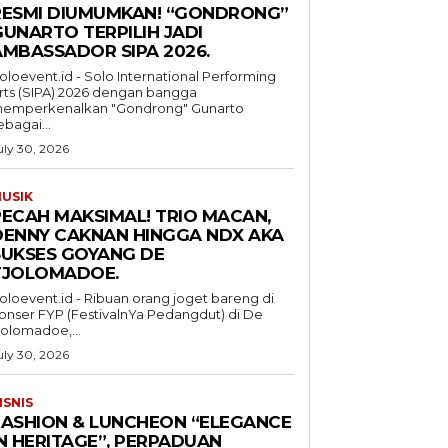
RESMI DIUMUMKAN! “GONDRONG”
GUNARTO TERPILIH JADI
AMBASSADOR SIPA 2026.
oloevent.id - Solo International Performing
rts (SIPA) 2026 dengan bangga
emperkenalkan "Gondrong" Gunarto
ebagai...
uly 30, 2026
USIK
PECAH MAKSIMAL! TRIO MACAN,
DENNY CAKNAN HINGGA NDX AKA
SUKSES GOYANG DE
TJOLOMADOE.
oloevent.id - Ribuan orang joget bareng di
onser FYP (FestivalnYa Pedangdut) di De
jolomadoe,...
uly 30, 2026
ISNIS
FASHION & LUNCHEON “ELEGANCE
IN HERITAGE”, PERPADUAN