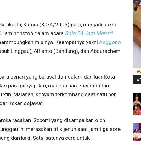
) Surakarta, Kamis (30/4/2015) pagi, menjadi saksi
24 jam nonstop dalam acara
Solo 24 Jam Menari
.
 merampungkan misinya. Keempatnya yakni
Anggono
Lubuk Linggau), Alfianto (Bandung), dan Abdurachem
para penari yang berasal dari dalam dan luar Kota
AR
ari para penyaji, kru, maupun para seniman tari
a letih. Malahan, senyum terkembang saat satu per
dari rekan sejawat.
reka rasakan. Seperti yang disampaikan oleh
Linggau ini merasakan titik jenuh saat jam tiga sore
gung dan kaki. Satu-satunya cara untuk