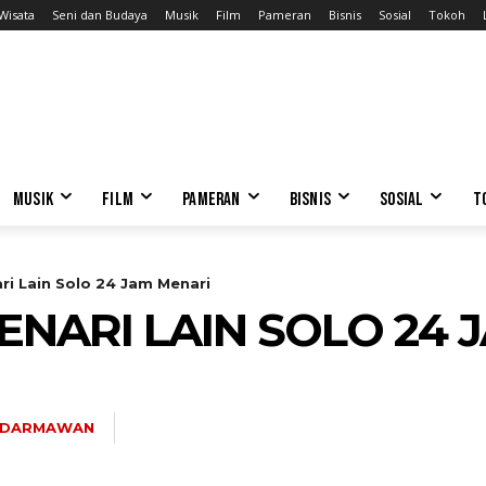
Wisata
Seni dan Budaya
Musik
Film
Pameran
Bisnis
Sosial
Tokoh
MUSIK
FILM
PAMERAN
BISNIS
SOSIAL
T
ri Lain Solo 24 Jam Menari
ENARI LAIN SOLO 24 
. DARMAWAN