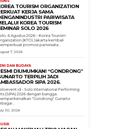
ISNIS
KOREA TOURISM ORGANIZATION
PERKUAT KERJA SAMA
DENGANINDUSTRI PARIWISATA
MELALUI KOREA TOURISM
SEMINAR SOLO 2026
olo, 6 Agustus 2026 – Korea Tourism
rganization (KTO) Jakarta kembali
emperkuat promosi pariwisata...
ugust 7, 2026
ENI DAN BUDAYA
RESMI DIUMUMKAN! “GONDRONG”
GUNARTO TERPILIH JADI
AMBASSADOR SIPA 2026.
oloevent.id - Solo International Performing
rts (SIPA) 2026 dengan bangga
emperkenalkan "Gondrong" Gunarto
ebagai...
uly 30, 2026
USIK