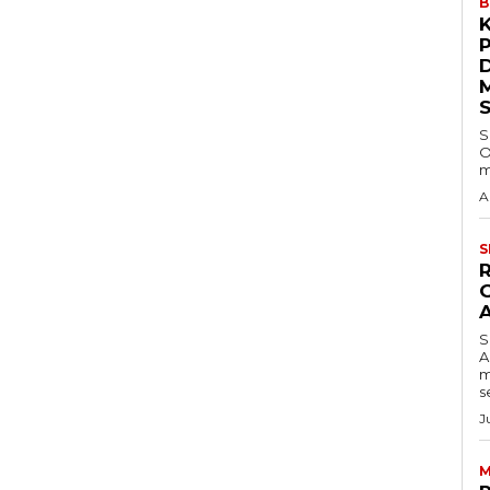
B
S
O
m
A
S
S
A
m
s
J
M