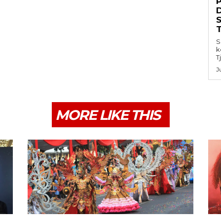
S
k
T
J
MORE LIKE THIS