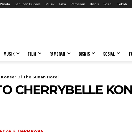
Wisata
Seni dan Budaya
Musik
Film
Pameran
Bisnis
Sosial
Tokoh
MUSIK
FILM
PAMERAN
BISNIS
SOSIAL
T
e Konser Di The Sunan Hotel
O CHERRYBELLE KON
REZA K. DARMAWAN