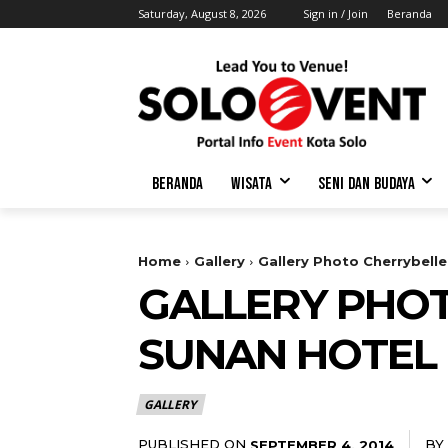
Saturday, August 8, 2026
Sign in / Join
Beranda
BERANDA
WISATA
SENI DAN BUDAYA
Home
Gallery
Gallery Photo Cherrybell
GALLERY PHOT
SUNAN HOTEL
GALLERY
PUBLISHED ON
BY
SEPTEMBER 4, 2014