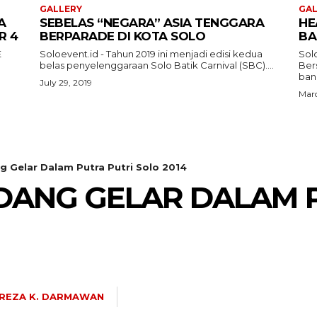
GALLERY
GAL
A
SEBELAS “NEGARA” ASIA TENGGARA
HE
R 4
BERPARADE DI KOTA SOLO
BA
E
Soloevent.id - Tahun 2019 ini menjadi edisi kedua
Solo
belas penyelenggaraan Solo Batik Carnival (SBC)....
Ber
band
July 29, 2019
Marc