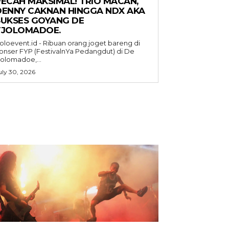
PECAH MAKSIMAL! TRIO MACAN,
DENNY CAKNAN HINGGA NDX AKA
SUKSES GOYANG DE
TJOLOMADOE.
oloevent.id - Ribuan orang joget bareng di
onser FYP (FestivalnYa Pedangdut) di De
jolomadoe,...
uly 30, 2026