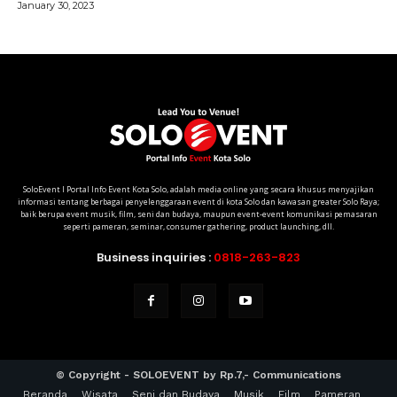
SoloEvent I Portal Info Event Kota Solo, adalah media online yang secara khusus menyajikan
informasi tentang berbagai penyelenggaraan event di kota Solo dan kawasan greater Solo Raya;
baik berupa event musik, film, seni dan budaya, maupun event-event komunikasi pemasaran
seperti pameran, seminar, consumer gathering, product launching, dll.
Business inquiries :
0818-263-823
© Copyright - SOLOEVENT by Rp.7,- Communications
Beranda
Wisata
Seni dan Budaya
Musik
Film
Pameran