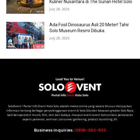
Kuliner Nusantara di The Sunan Hotel Solo
July 28, 2026
Ada Fosil Dinosaurus Asli 20 Meter! Tahir
Solo Museum Resmi Dibuka.
July 28, 2026
SoloEvent I Portal Info Event Kota Solo, adalah media online yang secara khusus menyajikan
informasi tentang berbagai penyelenggaraan event di kota Solo dan kawasan greater Solo Raya;
baik berupa event musik, film, seni dan budaya, maupun event-event komunikasi pemasaran
seperti pameran, seminar, consumer gathering, product launching, dll.
Business inquiries :
0818-263-823