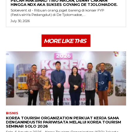
PECAH MAKSIMAL! TRIO MACAN, DENNY CAKNAN
HINGGA NDX AKA SUKSES GOYANG DE TJOLOMADOE.
Soloevent.id - Ribuan orang joget bareng di konser FYP
(FestivalnYa Pedangdut) di De Tjolomadoe,...
July 30, 2026
MORE LIKE THIS
BISNIS
KOREA TOURISM ORGANIZATION PERKUAT KERJA SAMA
DENGANINDUSTRI PARIWISATA MELALUI KOREA TOURISM
SEMINAR SOLO 2026
Solo, 6 Agustus 2026 – Korea Tourism Organization (KTO) Jakarta