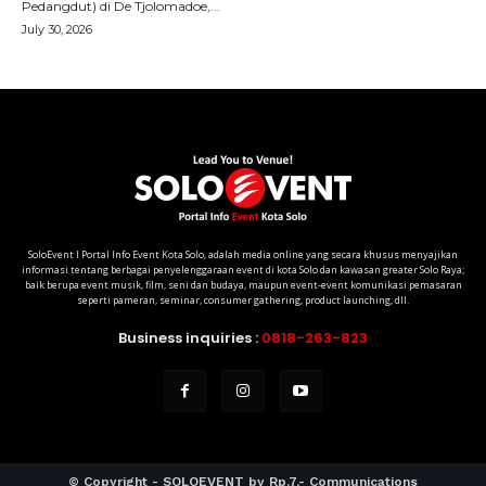
SoloEvent I Portal Info Event Kota Solo, adalah media online yang secara khusus menyajikan
informasi tentang berbagai penyelenggaraan event di kota Solo dan kawasan greater Solo Raya;
baik berupa event musik, film, seni dan budaya, maupun event-event komunikasi pemasaran
seperti pameran, seminar, consumer gathering, product launching, dll.
Business inquiries :
0818-263-823
© Copyright - SOLOEVENT by Rp.7,- Communications