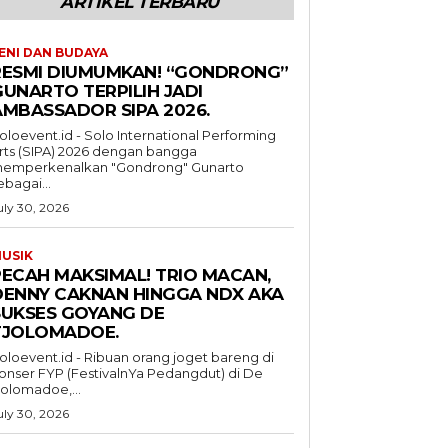
ARTIKEL TERBARU
ENI DAN BUDAYA
RESMI DIUMUMKAN! “GONDRONG”
GUNARTO TERPILIH JADI
AMBASSADOR SIPA 2026.
oloevent.id - Solo International Performing
rts (SIPA) 2026 dengan bangga
emperkenalkan "Gondrong" Gunarto
ebagai...
uly 30, 2026
USIK
PECAH MAKSIMAL! TRIO MACAN,
DENNY CAKNAN HINGGA NDX AKA
SUKSES GOYANG DE
TJOLOMADOE.
oloevent.id - Ribuan orang joget bareng di
onser FYP (FestivalnYa Pedangdut) di De
jolomadoe,...
uly 30, 2026