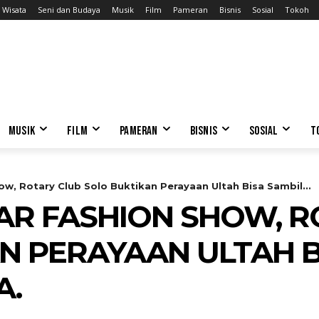
Wisata
Seni dan Budaya
Musik
Film
Pameran
Bisnis
Sosial
Tokoh
MUSIK
FILM
PAMERAN
BISNIS
SOSIAL
T
w, Rotary Club Solo Buktikan Perayaan Ultah Bisa Sambil...
AR FASHION SHOW, R
N PERAYAAN ULTAH B
A.