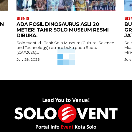
BISNIS
BIS
IN
ADA FOSIL DINOSAURUS ASLI 20
BU
METER! TAHIR SOLO MUSEUM RESMI
GR
DIBUKA.
JA
Soloevent.id - Tahir Solo Museum (Culture, Science
Solo
and Technology) resmi dibuka pada Sabtu
Mua
i
(25/7/2026)...
Ming
July 28, 2026
July