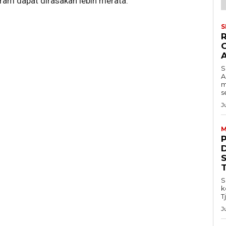
am dapat dirasakan lebih merata.
S
S
A
m
s
J
M
S
k
T
J