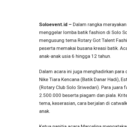
Soloevent.id –
Dalam rangka merayakan a
menggelar lomba batik fashion di Solo Sq
mengusung tema Rotary Got Talent Fash
peserta memakai busana kreasi batik. Acara
anak-anak usia 6 hingga 12 tahun.
Dalam acara ini juga menghadirkan para 
Nike Tiara Kencana (Batik Danar Hadi), Es
(Rotary Club Solo Sriwedari). Para juar
2.500.000 beserta piagam dan piala. Krite
tema, keserasian, cara berjalan di catwa
anak.
Ketua panitia acara Marcelina mengataka