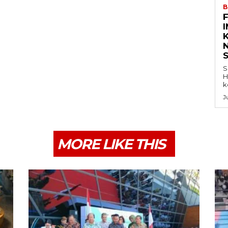
B
K
S
H
k
J
MORE LIKE THIS