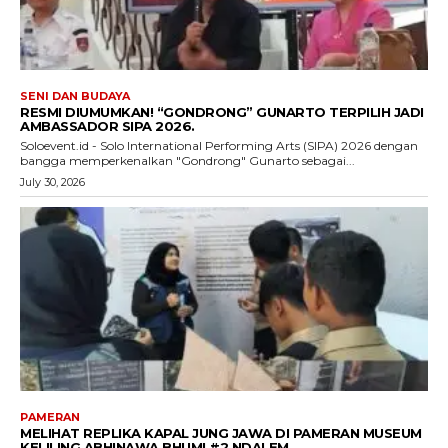
SENI DAN BUDAYA
RESMI DIUMUMKAN! “GONDRONG” GUNARTO TERPILIH JADI
AMBASSADOR SIPA 2026.
Soloevent.id - Solo International Performing Arts (SIPA) 2026 dengan
bangga memperkenalkan "Gondrong" Gunarto sebagai...
July 30, 2026
PAMERAN
MELIHAT REPLIKA KAPAL JUNG JAWA DI PAMERAN MUSEUM
KELILING ABHINAWA BHUMI #2 NDALEM