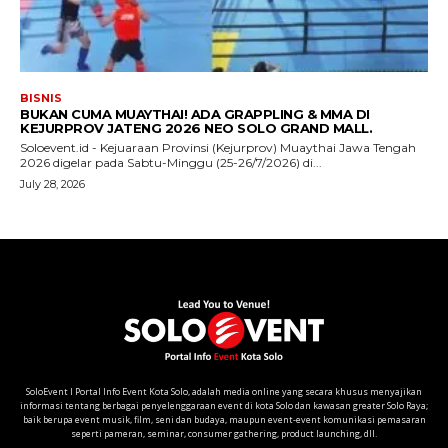
SoloEvent I Portal Info Event Kota Solo, adalah media online yang secara khusus menyajikan
informasi tentang berbagai penyelenggaraan event di kota Solo dan kawasan greater Solo Raya;
baik berupa event musik, film, seni dan budaya, maupun event-event komunikasi pemasaran
seperti pameran, seminar, consumer gathering, product launching, dll.