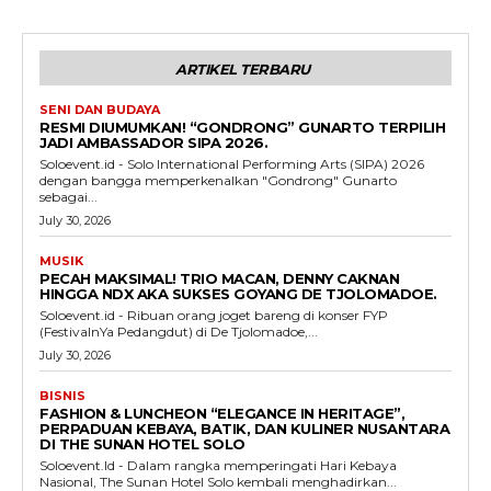
ARTIKEL TERBARU
SENI DAN BUDAYA
RESMI DIUMUMKAN! “GONDRONG” GUNARTO TERPILIH
JADI AMBASSADOR SIPA 2026.
Soloevent.id - Solo International Performing Arts (SIPA) 2026
dengan bangga memperkenalkan "Gondrong" Gunarto
sebagai...
July 30, 2026
MUSIK
PECAH MAKSIMAL! TRIO MACAN, DENNY CAKNAN
HINGGA NDX AKA SUKSES GOYANG DE TJOLOMADOE.
Soloevent.id - Ribuan orang joget bareng di konser FYP
(FestivalnYa Pedangdut) di De Tjolomadoe,...
July 30, 2026
BISNIS
FASHION & LUNCHEON “ELEGANCE IN HERITAGE”,
PERPADUAN KEBAYA, BATIK, DAN KULINER NUSANTARA
DI THE SUNAN HOTEL SOLO
Soloevent.Id - Dalam rangka memperingati Hari Kebaya
Nasional, The Sunan Hotel Solo kembali menghadirkan...