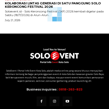
KOLABORASI LINTAS GENERASI DI SATU PANGGUNG SOLO
KERONCONG FESTIVAL 2026
Soloevent.id - Solo Keroncong Festival (SKF) 2026 kembali digelar pada
Sabtu (18/7/2026) di Alun-Alun...
July 21, 2026
SoloEvent I Portal Info Event Kota Solo, adalah media online yang secara khusus menyajikan
informasi tentang berbagai penyelenggaraan event di kota Solo dan kawasan greater Solo Raya;
baik berupa event musik, film, seni dan budaya, maupun event-event komunikasi pemasaran
seperti pameran, seminar, consumer gathering, product launching, dll.
Business inquiries :
0818-263-823