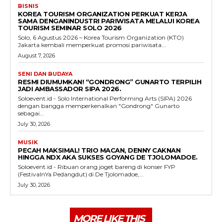
BISNIS
KOREA TOURISM ORGANIZATION PERKUAT KERJA
SAMA DENGANINDUSTRI PARIWISATA MELALUI KOREA
TOURISM SEMINAR SOLO 2026
Solo, 6 Agustus 2026 – Korea Tourism Organization (KTO)
Jakarta kembali memperkuat promosi pariwisata...
August 7, 2026
SENI DAN BUDAYA
RESMI DIUMUMKAN! “GONDRONG” GUNARTO TERPILIH
JADI AMBASSADOR SIPA 2026.
Soloevent.id - Solo International Performing Arts (SIPA) 2026
dengan bangga memperkenalkan "Gondrong" Gunarto
sebagai...
July 30, 2026
MUSIK
PECAH MAKSIMAL! TRIO MACAN, DENNY CAKNAN
HINGGA NDX AKA SUKSES GOYANG DE TJOLOMADOE.
Soloevent.id - Ribuan orang joget bareng di konser FYP
(FestivalnYa Pedangdut) di De Tjolomadoe,...
July 30, 2026
MORE LIKE THIS